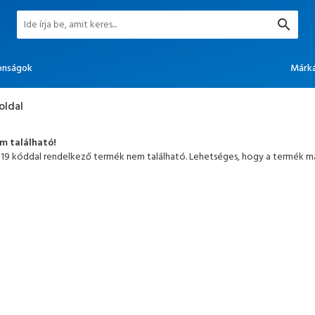
onságok
Márk
oldal
em található!
119 kóddal rendelkező termék nem található. Lehetséges, hogy a termék má