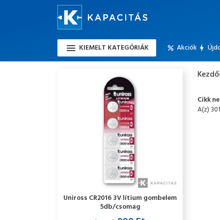
KIEMELT KATEGÓRIÁK
Akciók
Újd
Kezdő
Cikk n
A(z) 30
Uniross CR2016 3V lítium gombelem
5db/csomag