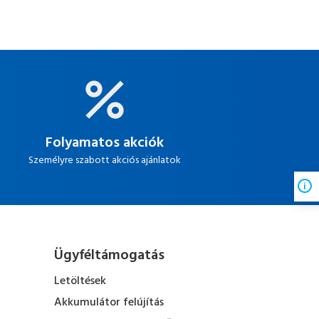
Folyamatos akciók
Személyre szabott akciós ajánlatok
Ügyféltámogatás
Letöltések
Akkumulátor felújítás