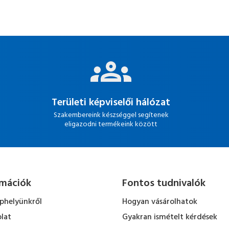
Területi képviselői hálózat
Szakembereink készséggel segítenek
eligazodni termékeink között
rmációk
Fontos tudnivalók
ephelyünkről
Hogyan vásárolhatok
lat
Gyakran ismételt kérdések