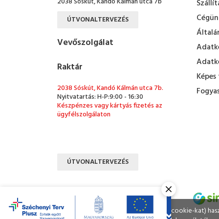
2038 Sóskút, Kandó Kálmán utca 7b
Szállít
Cégün
ÚTVONALTERVEZÉS
Általá
Vevőszolgálat
Adatke
Adatke
Raktár
Képes 
2038 Sóskút, Kandó Kálmán utca 7b.
Fogyas
Nyitvatartás: H-P:9:00 - 16:30
Készpénzes vagy kártyás fizetés az
ügyfélszolgálaton
ÚTVONALTERVEZÉS
Ahogy a legtöbb weboldal, a miénk is sütiket (cookie-kat) ha