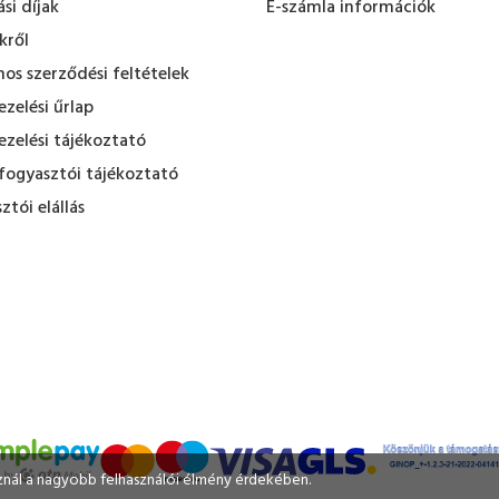
ási díjak
E-számla információk
kről
nos szerződési feltételek
zelési űrlap
zelési tájékoztató
fogyasztói tájékoztató
ztói elállás
sznál a nagyobb felhasználói élmény érdekében.