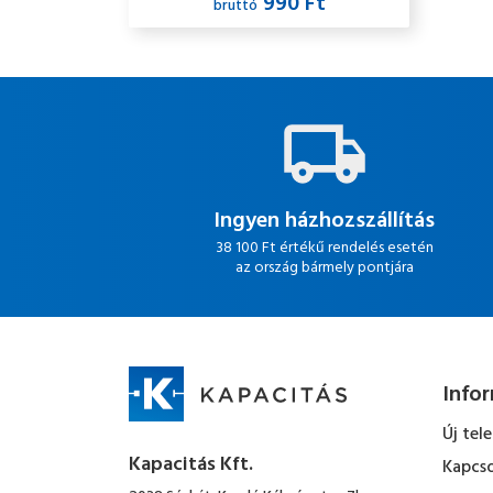
990 Ft
bruttó
Ingyen házhozszállítás
38 100 Ft értékű rendelés esetén
az ország bármely pontjára
Info
Új tel
Kapacitás Kft.
Kapcso