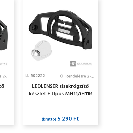
LL-502222
3 hét
Rendelésre 2-3 hét
tő
LEDLENSER sisakrögzítő
készlet F típus MH11/iH11R
H5R
5 290 Ft
(bruttó)