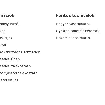
rmációk
Fontos tudnivalók
ephelyünkről
Hogyan vásárolhatok
lat
Gyakran ismételt kérdések
ási díjak
E-számla információk
kről
nos szerződési feltételek
zelési űrlap
zelési tájékoztató
fogyasztói tájékoztató
ztói elállás