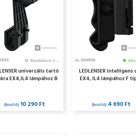
00955
LL-500956
Rendelésre 2-3 hét
Kés
LENSER univerzális tartó
LEDLENSER intelligens 
akra EX4,IL4 lámpához B
EX4, IL4 lámpához F tí
típus ATEX
ATEX
10 290 Ft
4 690 Ft
(bruttó)
(bruttó)