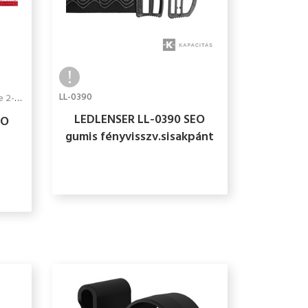
LL-0390
3 hét
LEDLENSER LL-0390 SEO
EO
gumis fényvisszv.sisakpánt