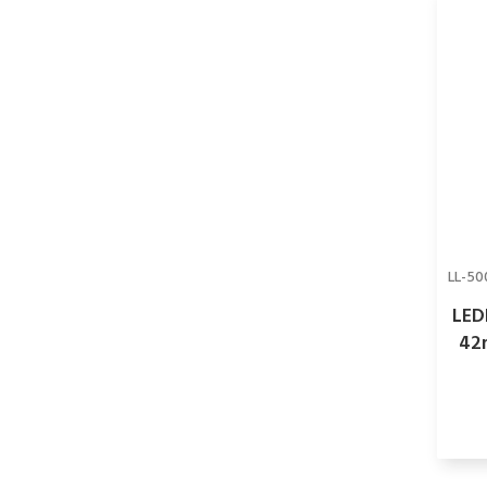
LL-5
LED
42m