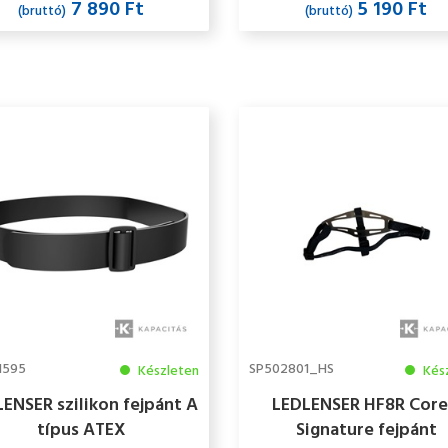
7 890 Ft
5 190 Ft
(bruttó)
(bruttó)
1595
SP502801_HS
Készleten
Kés
ENSER szilikon fejpánt A
LEDLENSER HF8R Core
típus ATEX
Signature fejpánt