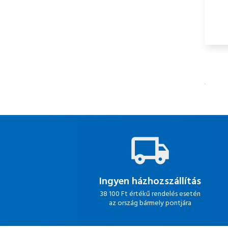
Ingyen házhozszállítás
38 100 Ft értékű rendelés esetén
az ország bármely pontjára