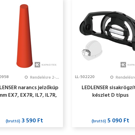
00958
LL-502220
Rendelésre 2-3 hét
Rendelésre 2-
LENSER narancs jelzőkúp
LEDLENSER sisakrögzí
m EX7, EX7R, IL7, IL7R,
készlet D típus
D14 lámpákhoz ATEX
MH3/MH4/MH5/iH5/i
3 590 Ft
5 090 Ft
(bruttó)
(bruttó)