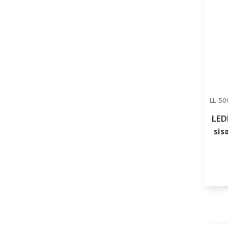
LL-5
LED
sis