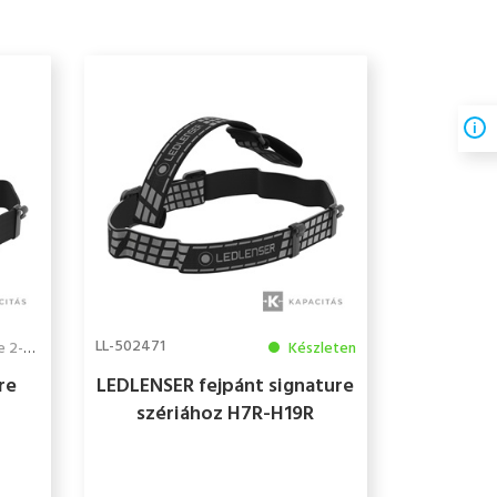
LL-502471
3 hét
Készleten
re
LEDLENSER fejpánt signature
szériához H7R-H19R