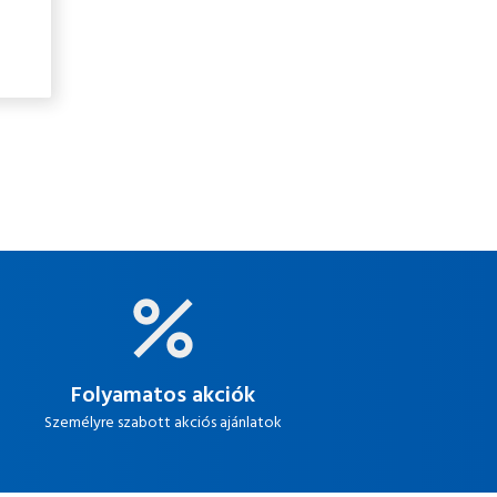
Folyamatos akciók
Személyre szabott akciós ajánlatok