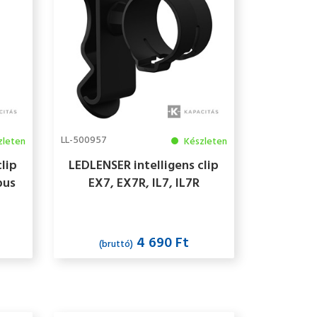
LL-500957
zleten
Készleten
clip
LEDLENSER intelligens clip
pus
EX7, EX7R, IL7, IL7R
lámpákhoz G típus ATEX
4 690 Ft
(bruttó)