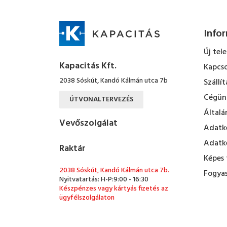
Info
Új tel
Kapacitás Kft.
Kapcso
2038 Sóskút, Kandó Kálmán utca 7b
Szállít
Cégün
ÚTVONALTERVEZÉS
Általá
Vevőszolgálat
Adatke
Adatke
Raktár
Képes 
2038 Sóskút, Kandó Kálmán utca 7b.
Fogyas
Nyitvatartás: H-P:9:00 - 16:30
Készpénzes vagy kártyás fizetés az
ügyfélszolgálaton