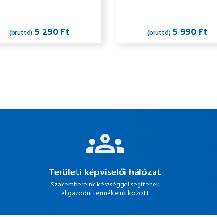
5 290 Ft
5 990 Ft
(bruttó)
(bruttó)
Területi képviselői hálózat
Szakembereink készséggel segítenek
eligazodni termékeink között