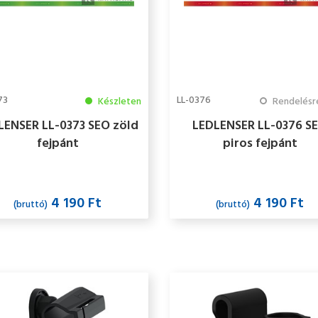
73
LL-0376
Készleten
Rendelésre 2-
LENSER LL-0373 SEO zöld
LEDLENSER LL-0376 S
fejpánt
piros fejpánt
4 190 Ft
4 190 Ft
(bruttó)
(bruttó)