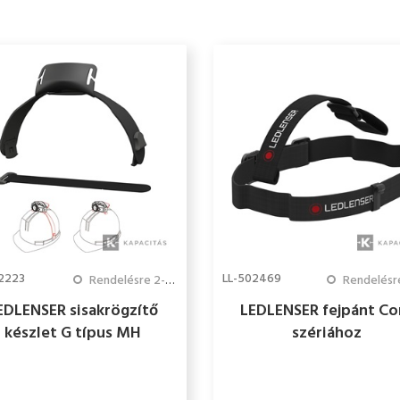
2223
LL-502469
Rendelésre 2-3 hét
Rendelésre 2-
EDLENSER sisakrögzítő
LEDLENSER fejpánt Co
készlet G típus MH
szériához
ria/iH5/iH5R/iH9R/iH11R