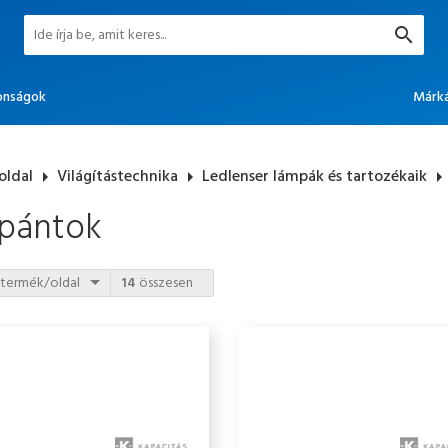
onságok
Márk
oldal
arrow_right
Világítástechnika
arrow_right
Ledlenser lámpák és tartozékaik
arrow_rig
jpántok
termék/oldal
14
összesen