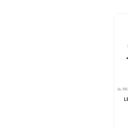
LL-50
L
szé