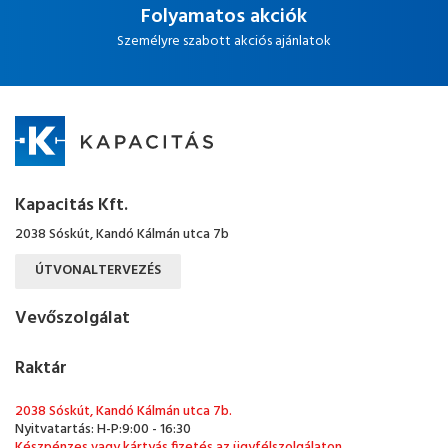
Folyamatos akciók
Személyre szabott akciós ajánlatok
Kapacitás Kft.
2038 Sóskút, Kandó Kálmán utca 7b
ÚTVONALTERVEZÉS
Vevőszolgálat
Raktár
2038 Sóskút, Kandó Kálmán utca 7b.
Nyitvatartás: H-P:9:00 - 16:30
Készpénzes vagy kártyás fizetés az ügyfélszolgálaton