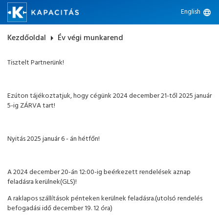
English
language
Kezdőoldal
arrow_right
Év végi munkarend
Tisztelt Partnerünk!
Ezúton tájékoztatjuk, hogy cégünk 2024 december 21-től 2025 január
5-ig ZÁRVA tart!
Nyitás 2025 január 6 - án hétfőn!
A 2024 december 20-án 12:00-ig beérkezett rendelések aznap
feladásra kerülnek(GLS)!
A raklapos szállítások pénteken kerülnek feladásra.(utolsó rendelés
befogadási idő december 19. 12 óra)