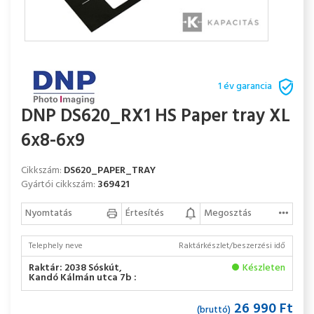
1 év garancia
DNP DS620_RX1 HS Paper tray XL
6x8-6x9
Cikkszám:
DS620_PAPER_TRAY
Gyártói cikkszám:
369421
Nyomtatás
Értesítés
Megosztás
Telephely neve
Raktárkészlet/beszerzési idő
Raktár: 2038 Sóskút,
Készleten
Kandó Kálmán utca 7b :
26 990 Ft
(bruttó)