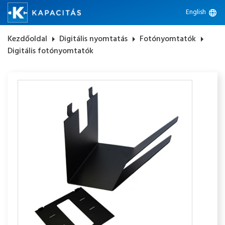
English
language
Kezdőoldal
arrow_right
Digitális nyomtatás
arrow_right
Fotónyomtatók
arrow_right
Digitális fotónyomtatók