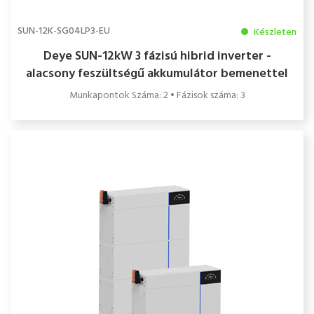
SUN-12K-SG04LP3-EU
Készleten
Deye SUN-12kW 3 fázisú hibrid inverter -
alacsony feszültségű akkumulátor bemenettel
(48-51V)
Munkapontok Száma: 2 • Fázisok száma: 3