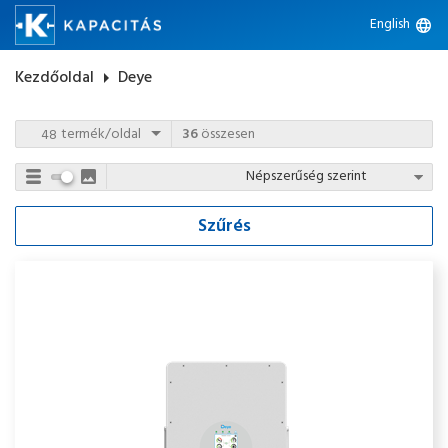
English
language
Kezdőoldal
arrow_right
Deye
termék/oldal
36
összesen
Szűrés