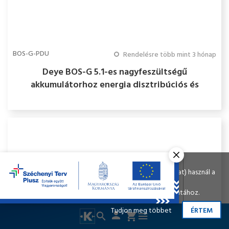
BOS-G-PDU
Rendelésre több mint 3 hónap
Deye BOS-G 5.1-es nagyfeszültségű
akkumulátorhoz energia disztribúciós és
kommunikációs rendszer
Ahogy a legtöbb weboldal, a miénk is sütiket (cookie-kat) használ a
nagyobb felhasználói élmény érdekében.
A böngészés folytatásával Ön hozzájárul a sütik használatához.
Tudjon meg többet
ÉRTEM
person
search
cart
menu