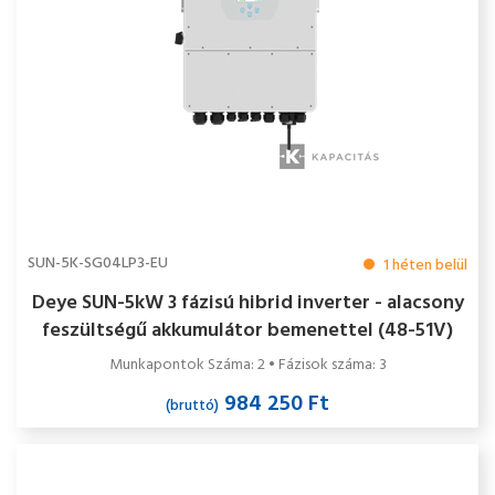
SUN-5K-SG04LP3-EU
1 héten belül
Deye SUN-5kW 3 fázisú hibrid inverter - alacsony
feszültségű akkumulátor bemenettel (48-51V)
Munkapontok Száma: 2 • Fázisok száma: 3
984 250 Ft
(bruttó)