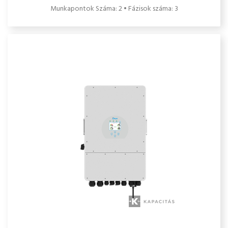
(48-51V)
Munkapontok Száma: 2 • Fázisok száma: 3