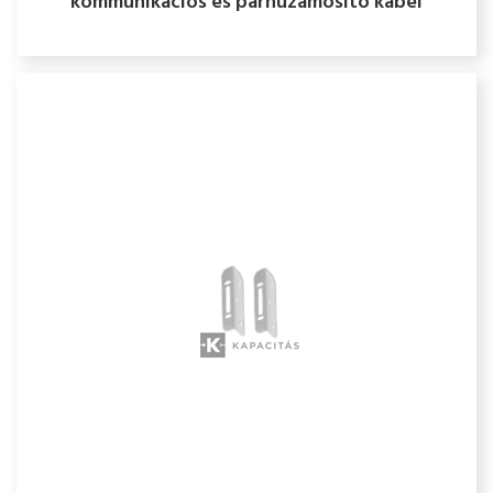
kommunikációs és párhuzamosító kábel