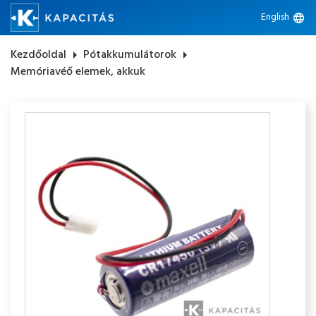
English
language
Kezdőoldal
arrow_right
Pótakkumulátorok
arrow_right
Memóriavéő elemek, akkuk