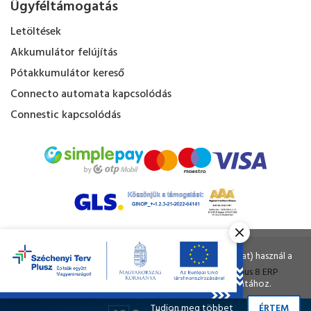
Ügyféltámogatás
Letöltések
Akkumulátor felújítás
Pótakkumulátor kereső
Connecto automata kapcsolódás
Connestic kapcsolódás
Kapacitás Kft. © Minden jog fenntartva.
Ahogy a legtöbb weboldal, a miénk is sütiket (cookie-kat) használ a
nagyobb felhasználói élmény érdekében.
Tervezte és készítette:
Vision-Software
, az
Octopus 8 ERP
A böngészés folytatásával Ön hozzájárul a sütik használatához.
forgalmazója.
Tudjon meg többet
ÉRTEM