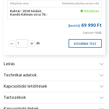
Telephely neve
Raktárkészlet/beszerzési idő
Raktár: 2038 Sóskút,
Készleten
Kandó Kálmán utca 7b :
69 990 Ft
(bruttó)
karton=16db
db
Leírás
Technikai adatok
Kapcsolódó letöltések
Tartozékok
Kapcsolódó linkek