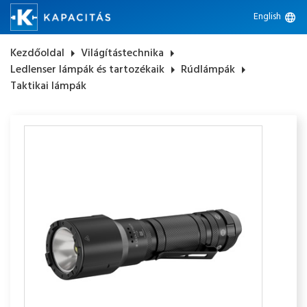
English
language
Kezdőoldal
arrow_right
Világítástechnika
arrow_right
Ledlenser lámpák és tartozékaik
arrow_right
Rúdlámpák
arrow_right
Taktikai lámpák