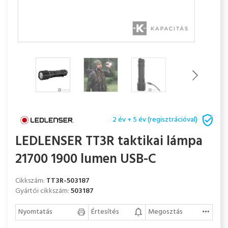
2 év + 5 év (regisztrációval)
LEDLENSER TT3R taktikai lámpa
21700 1900 lumen USB-C
Cikkszám:
TT3R-503187
Gyártói cikkszám:
503187
Nyomtatás
Értesítés
Megosztás