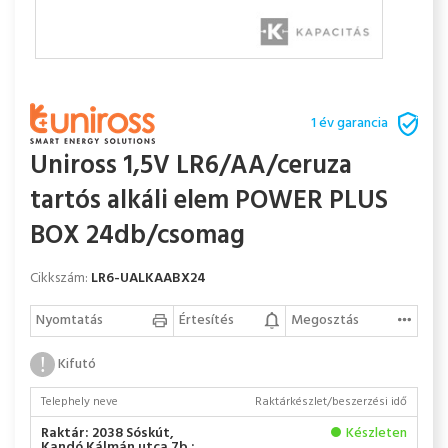
1 év garancia
Uniross 1,5V LR6/AA/ceruza
tartós alkáli elem POWER PLUS
BOX 24db/csomag
Cikkszám:
LR6-UALKAABX24
Nyomtatás
Értesítés
Megosztás
Kifutó
Telephely neve
Raktárkészlet/beszerzési idő
Raktár: 2038 Sóskút,
Készleten
Kandó Kálmán utca 7b :