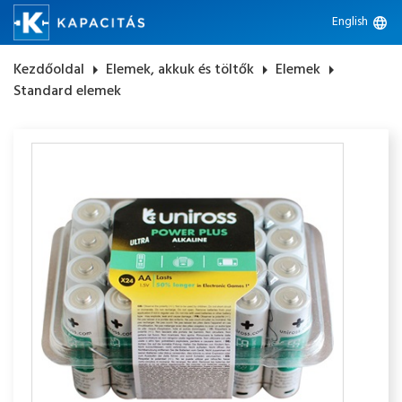
English
language
Kezdőoldal
arrow_right
Elemek, akkuk és töltők
arrow_right
Elemek
arrow_right
Standard elemek