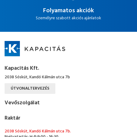
Folyamatos akciók
Személyre szabott akciós ajánlatok
Kapacitás Kft.
2038 Sóskút, Kandó Kálmán utca 7b
ÚTVONALTERVEZÉS
Vevőszolgálat
Raktár
2038 Sóskút, Kandó Kálmán utca 7b.
Nyitvatartás: H-P:9:00 - 16:30