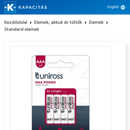
English
language
Kezdőoldal
arrow_right
Elemek, akkuk és töltők
arrow_right
Elemek
arrow_right
Standard elemek