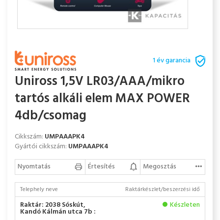
1 év garancia
Uniross 1,5V LR03/AAA/mikro
tartós alkáli elem MAX POWER
4db/csomag
Cikkszám:
UMPAAAPK4
Gyártói cikkszám:
UMPAAAPK4
Nyomtatás
Értesítés
Megosztás
Telephely neve
Raktárkészlet/beszerzési idő
Raktár: 2038 Sóskút,
Készleten
Kandó Kálmán utca 7b :