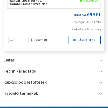
Raktár: 2038 Sóskút,
Készleten
Kandó Kálmán utca 7b :
699 Ft
(bruttó)
Egységár: 350 Ft/db
outerkar=12csomag
csomag
Leírás
Technikai adatok
Kapcsolódó letöltések
Hasonló termékek