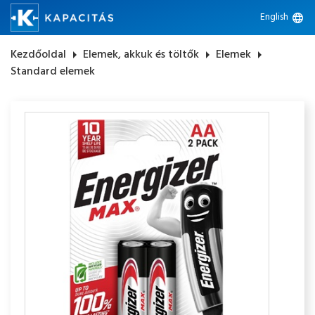
English
language
Kezdőoldal
arrow_right
Elemek, akkuk és töltők
arrow_right
Elemek
arrow_right
Standard elemek