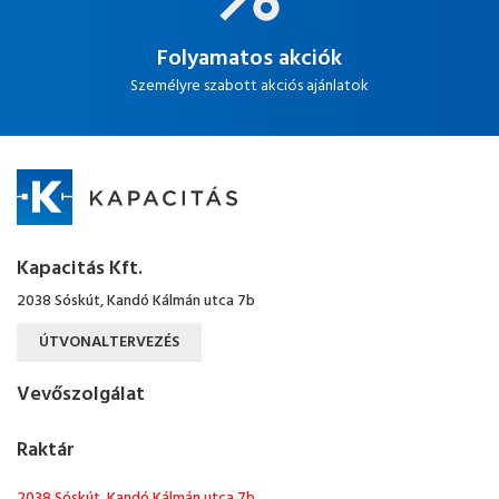
Folyamatos akciók
Személyre szabott akciós ajánlatok
Kapacitás Kft.
2038 Sóskút, Kandó Kálmán utca 7b
ÚTVONALTERVEZÉS
Vevőszolgálat
Raktár
2038 Sóskút, Kandó Kálmán utca 7b.