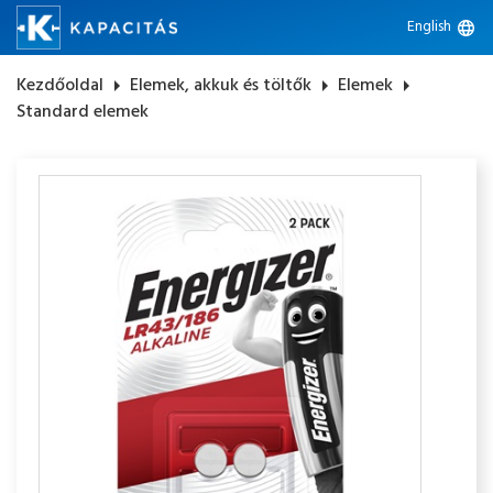
English
language
Kezdőoldal
arrow_right
Elemek, akkuk és töltők
arrow_right
Elemek
arrow_right
Standard elemek