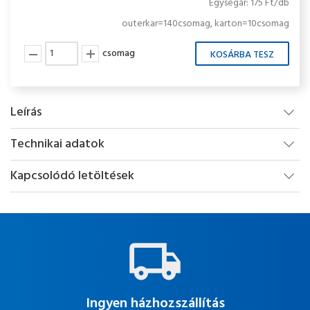
Egységár: 175 Ft/db
outerkar=140csomag, karton=10csomag
csomag
Leírás
Technikai adatok
Kapcsolódó letöltések
Ingyen házhozszállítás