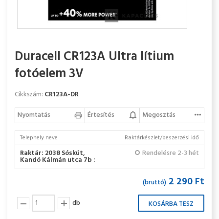
Duracell CR123A Ultra lítium
fotóelem 3V
Cikkszám:
CR123A-DR
Nyomtatás
Értesítés
Megosztás
Telephely neve
Raktárkészlet/beszerzési idő
Raktár: 2038 Sóskút,
Rendelésre 2-3 hét
Kandó Kálmán utca 7b :
2 290 Ft
(bruttó)
db