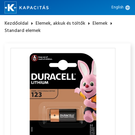
English
language
Kezdőoldal
arrow_right
Elemek, akkuk és töltők
arrow_right
Elemek
arrow_right
Standard elemek