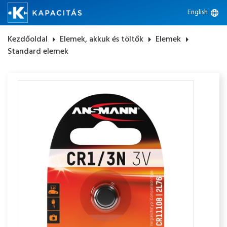
English
language
Kezdőoldal
arrow_right
Elemek, akkuk és töltők
arrow_right
Elemek
arrow_right
Standard elemek