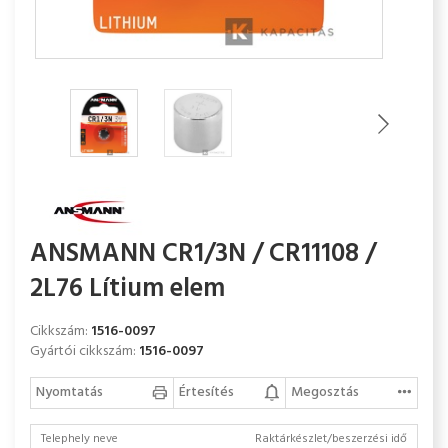
ANSMANN CR1/3N / CR11108 /
2L76 Lítium elem
Cikkszám:
1516-0097
Gyártói cikkszám:
1516-0097
Nyomtatás
Értesítés
Megosztás
Telephely neve
Raktárkészlet/beszerzési idő