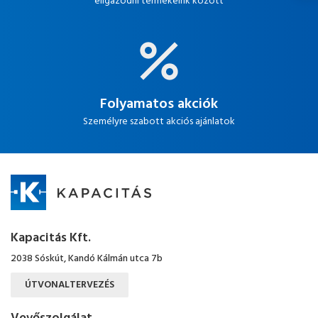
eligazodni termékeink között
Folyamatos akciók
Személyre szabott akciós ajánlatok
Kapacitás Kft.
2038 Sóskút, Kandó Kálmán utca 7b
ÚTVONALTERVEZÉS