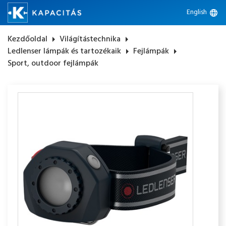
English
language
Kezdőoldal
arrow_right
Világítástechnika
arrow_right
Ledlenser lámpák és tartozékaik
arrow_right
Fejlámpák
arrow_right
Sport, outdoor fejlámpák