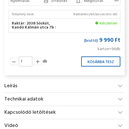
Nyomtatás
Értesítés
Megosztás
Telephely neve
Raktárkészlet/beszerzési idő
Raktár: 2038 Sóskút,
Készleten
Kandó Kálmán utca 7b :
9 990 Ft
(bruttó)
karton=96db
db
Leírás
Technikai adatok
Kapcsolódó letöltések
Videó