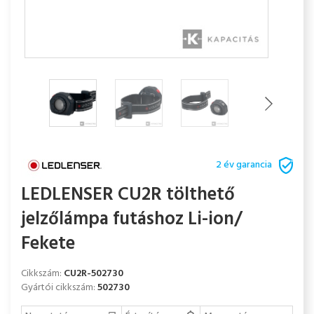
2 év garancia
LEDLENSER CU2R tölthető
jelzőlámpa futáshoz Li-ion/
Fekete
Cikkszám:
CU2R-502730
Gyártói cikkszám:
502730