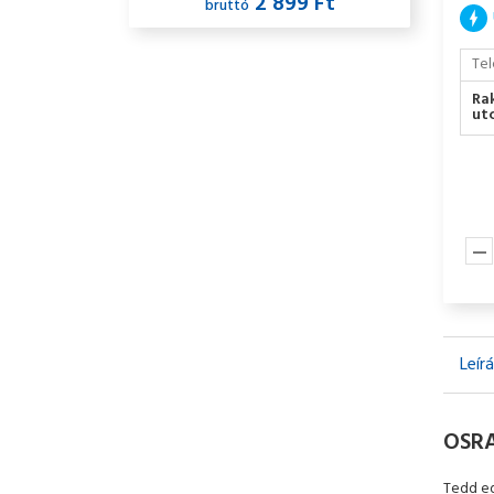
2 899 Ft
bruttó
Tel
Ra
utc
Leír
OSRA
Tedd e