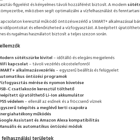
asztás-figyelést és kényelmes távoli hozzáférést biztosít. A modern
sötéts
 környezetbe, miközben segít optimalizálni a vízfelhasználást és fenntartan
kapcsolaton keresztül működő öntözésvezérlő a SMART+ alkalmazással bár
i időpontokat és ellenőrizheted a vízfogyasztást. A beépített újratölthet
es és rugalmas használatot biztosít a teljes szezon során.
jellemzők
Modern sötétszürke kivitel
– időtálló és elegáns megjelenés
WiFi kapcsolat
– távoli vezérlés okostelefonról
SMART+ alkalmazásvezérlés
– egyszerű beállítás és felügyelet
Automatikus öntözési programok
Vízfogyasztás mérése és nyomon követése
USB-C csatlakozón keresztül tölthető
Beépített újratölthető Li-Ion akkumulátor
IP55 védelem
– ellenáll az esőnek és a fröccsenő víznek
Egyszerű telepítés a meglévő kerti csapokra
Energiahatékony működés
Google Assistant és Amazon Alexa kompatibilitás
Manuális és automatikus öntözési módok
s felhasználási területek