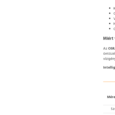
Miért
Az
OSR
öntözés
vízigén
Intell
Mére
Sz