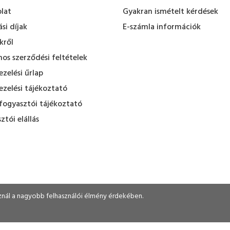
lat
Gyakran ismételt kérdések
ási díjak
E-számla információk
kről
nos szerződési feltételek
zelési űrlap
zelési tájékoztató
fogyasztói tájékoztató
ztói elállás
sznál a nagyobb felhasználói élmény érdekében.