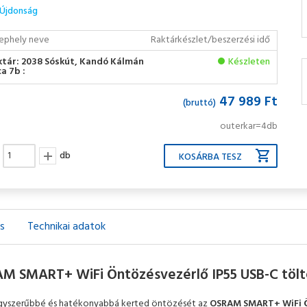
Újdonság
ephely neve
Raktárkészlet/beszerzési idő
ktár: 2038 Sóskút, Kandó Kálmán
Készleten
a 7b :
47 989 Ft
(bruttó)
outerkar=4db
db
ás
Technikai adatok
M SMART+ WiFi Öntözésvezérlő IP55 USB-C tölté
gyszerűbbé és hatékonyabbá kerted öntözését az
OSRAM SMART+ WiFi Ö