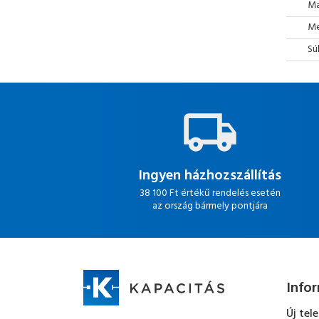
Ma
Mé
Sú
Ingyen házhozszállítás
38 100 Ft értékű rendelés esetén
az ország bármely pontjára
Info
Új tel