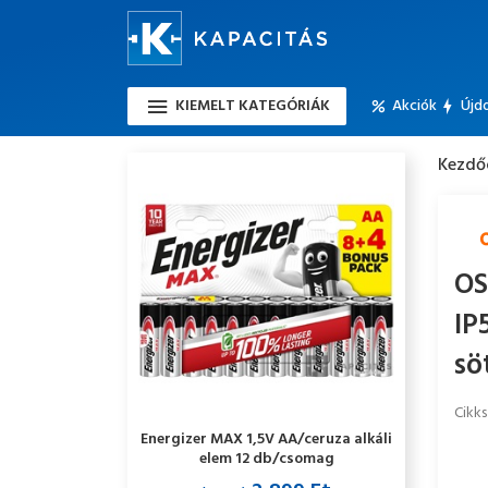
KIEMELT KATEGÓRIÁK
Akciók
Újd
Kezdő
OS
IP
sö
Cikk
Energizer MAX 1,5V AA/ceruza alkáli
elem 12 db/csomag