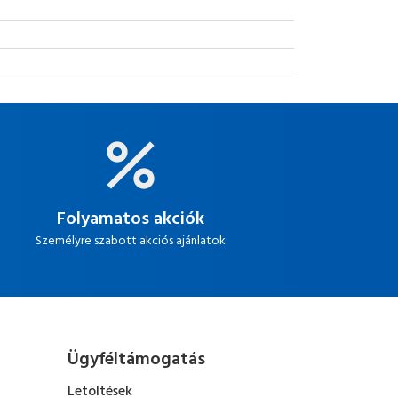
Folyamatos akciók
Személyre szabott akciós ajánlatok
Ügyféltámogatás
Letöltések