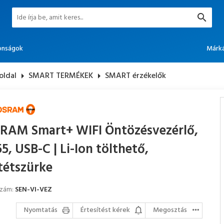
onságok
Márk
oldal
arrow_right
SMART TERMÉKEK
arrow_right
SMART érzékelők
RAM Smart+ WIFI Öntözésvezérlő,
55, USB-C | Li-Ion tölthető,
tétszürke
szám:
SEN-VI-VEZ
Nyomtatás
Értesítést kérek
Megosztás