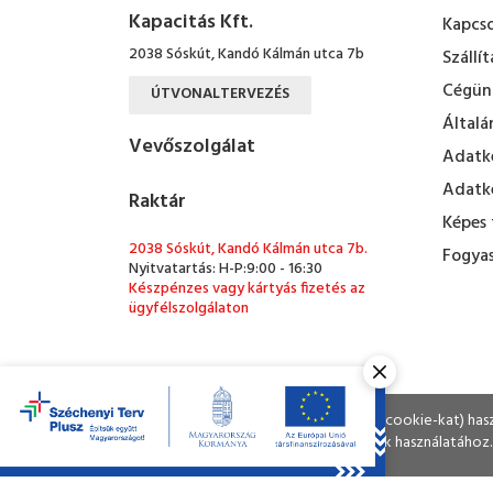
Kapacitás Kft.
Kapcso
2038 Sóskút, Kandó Kálmán utca 7b
Szállít
Cégün
ÚTVONALTERVEZÉS
Általá
Vevőszolgálat
Adatke
Adatke
Raktár
Képes 
2038 Sóskút, Kandó Kálmán utca 7b.
Fogyas
Nyitvatartás: H-P:9:00 - 16:30
Készpénzes vagy kártyás fizetés az
ügyfélszolgálaton
ÚTVONALTERVEZÉS
Ahogy a legtöbb weboldal, a miénk is sütiket (cookie-kat) ha
A böngészés folytatásával Ön hozzájárul a sütik használatához.