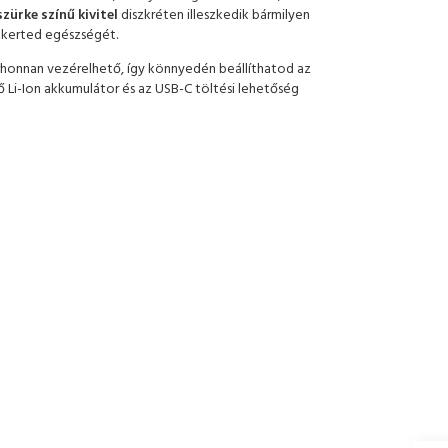
zürke színű kivitel
diszkréten illeszkedik bármilyen
i kerted egészségét.
honnan vezérelhető, így könnyedén beállíthatod az
ő Li-Ion akkumulátor és az USB-C töltési lehetőség