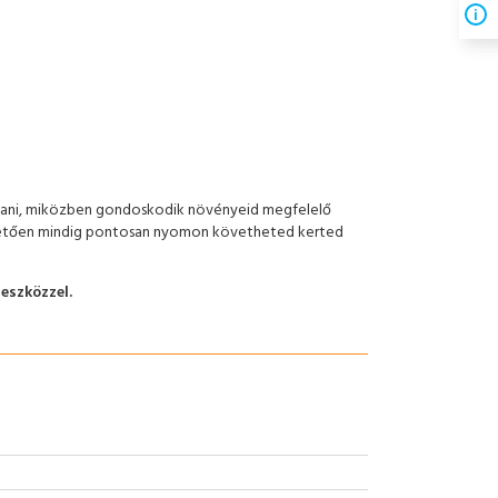
rítani, miközben gondoskodik növényeid megfelelő
önhetően mindig pontosan nyomon követheted kerted
eszközzel.