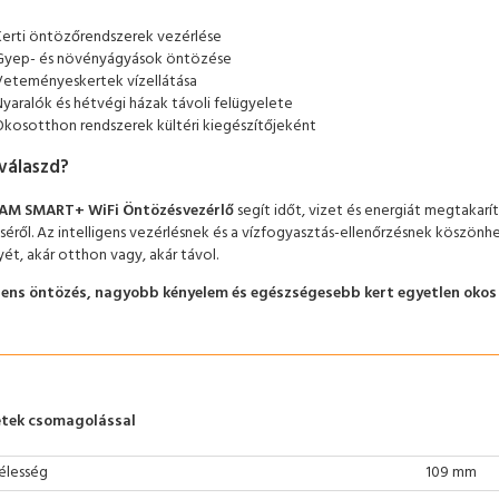
Kerti öntözőrendszerek vezérlése
Gyep- és növényágyások öntözése
Veteményeskertek vízellátása
Nyaralók és hétvégi házak távoli felügyelete
Okosotthon rendszerek kültéri kiegészítőjeként
 válaszd?
AM SMART+ WiFi Öntözésvezérlő
segít időt, vizet és energiát megtaka
éről. Az intelligens vezérlésnek és a vízfogyasztás-ellenőrzésnek kösz
yét, akár otthon vagy, akár távol.
igens öntözés, nagyobb kényelem és egészségesebb kert egyetlen okos 
tek csomagolással
élesség
109 mm