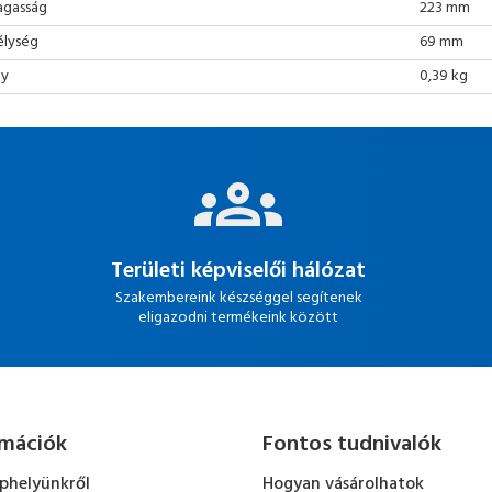
gasság
223 mm
lység
69 mm
ly
0,39 kg
Területi képviselői hálózat
Szakembereink készséggel segítenek
eligazodni termékeink között
rmációk
Fontos tudnivalók
ephelyünkről
Hogyan vásárolhatok