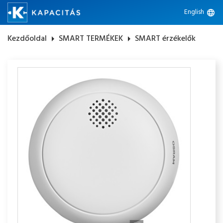
English
language
Kezdőoldal
arrow_right
SMART TERMÉKEK
arrow_right
SMART érzékelők