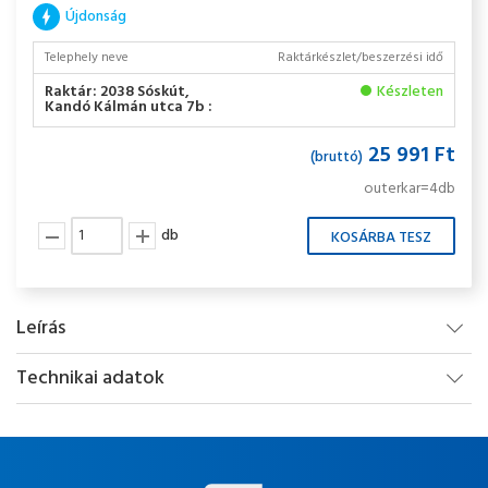
Újdonság
Telephely neve
Raktárkészlet/beszerzési idő
Raktár: 2038 Sóskút,
Készleten
Kandó Kálmán utca 7b :
25 991 Ft
(bruttó)
outerkar=4db
db
Leírás
Technikai adatok