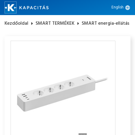
English
language
Kezdőoldal
arrow_right
SMART TERMÉKEK
arrow_right
SMART energia-ellátás