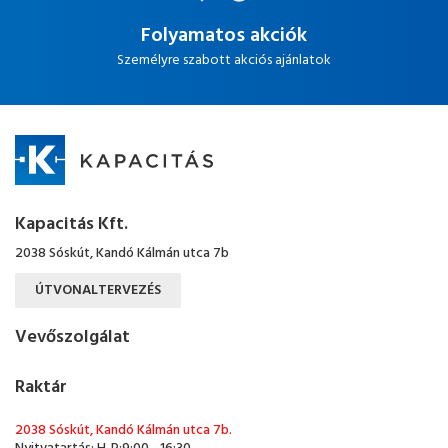
Folyamatos akciók
Személyre szabott akciós ajánlatok
Kapacitás Kft.
2038 Sóskút, Kandó Kálmán utca 7b
ÚTVONALTERVEZÉS
Vevőszolgálat
Raktár
2038 Sóskút, Kandó Kálmán utca 7b.