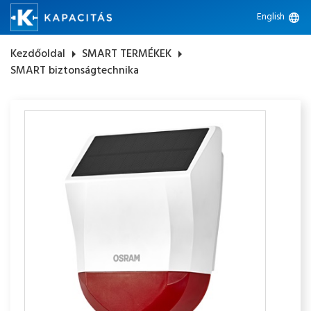
English
language
Kezdőoldal
arrow_right
SMART TERMÉKEK
arrow_right
SMART biztonságtechnika