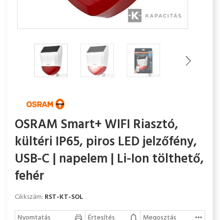
OSRAM Smart+ WIFI Riasztó,
kültéri IP65, piros LED jelzőfény,
USB-C | napelem | Li-Ion tölthető,
fehér
Cikkszám:
RST-KT-SOL
Nyomtatás
Értesítés
Megosztás