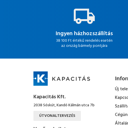
Ingyen házhozszállítás
38 100 Ft értékű rendelés esetén
az ország bármely pontjára
Info
Új tel
Kapacitás Kft.
Kapcso
2038 Sóskút, Kandó Kálmán utca 7b
Szállít
Cégün
ÚTVONALTERVEZÉS
Általá