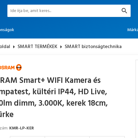
onságok
Márk
oldal
arrow_right
SMART TERMÉKEK
arrow_right
SMART biztonságtechnika
RAM Smart+ WIFI Kamera és
mpatest, kültéri IP44, HD Live,
0lm dimm, 3.000K, kerek 18cm,
ürke
szám:
KMR-LP-KER