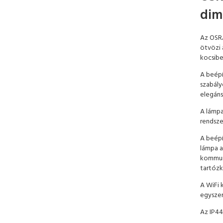
dim
Az OSRA
ötvözi 
kocsibe
A beépí
szabály
elegáns
A lámpa
rendsze
A beépí
lámpa a
kommuni
tartóz
A WiFi 
egyszer
Az IP44