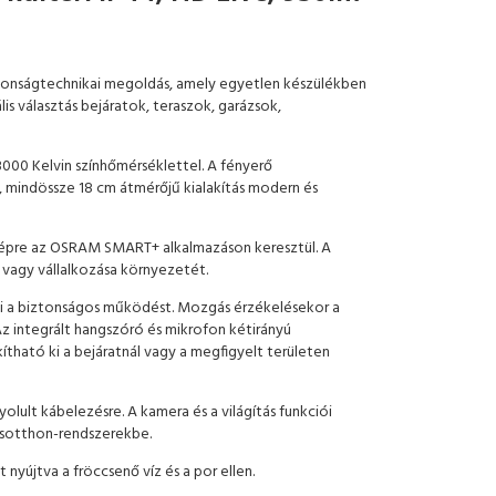
ztonságtechnikai megoldás, amely egyetlen készülékben
is választás bejáratok, teraszok, garázsok,
000 Kelvin színhőmérséklettel. A fényerő
kú, mindössze 18 cm átmérőjű kialakítás modern és
gépre az OSRAM SMART+ alkalmazáson keresztül. A
a vagy vállalkozása környezetét.
íti a biztonságos működést. Mozgás érzékelésekor a
 integrált hangszóró és mikrofon kétirányú
tható ki a bejáratnál vagy a megfigyelt területen
ult kábelezésre. A kamera és a világítás funkciói
osotthon-rendszerekbe.
yújtva a fröccsenő víz és a por ellen.