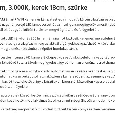
m, 3.000K, kerek 18cm, szürke
M Smart+ WIFI Kamera és Lámpatest egy innovatív kültéri világítási és bi
a nagy fényerejű LED lámpatestet és az intelligens megfigyelőkamerát. Ideál
állók és egyéb kültéri területek megvilágítására és felügyeletére.
tett LED fényforrás 950 lumen fényáramot biztosít, kellemes, melegfehér 3
ozható, így a világítás mindig az aktuális igényekhez igazítható. A kör ala
 megjelenést kölcsönöz az épület homlokzatának.
testbe integrált HD kamera élőképet közvetít okostelefonra vagy tábla
r lehetővé teszi a távoli megfigyelést, így bárhonnan ellenőrizheti otthon
tett mozgás- és alkonykapcsoló automatikusan vezérli a világítást és seg
utomatikusan bekapcsolhat, miközben a kamera rögzíti az eseményeket. Az
kációt tesz lehetővé, így a készüléken keresztül közvetlen kapcsolat alakí
kodó személyekkel.
kapcsolatnak köszönhetően nincs szükség külön vezérlőegységre vagy bonyol
űen kezelhetők mobilalkalmazásból, valamint integrálhatók a modern ok
 védettség megbízható működést biztosít kültéri környezetben, védelmet n