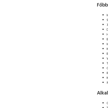
Főbb
K
Alka