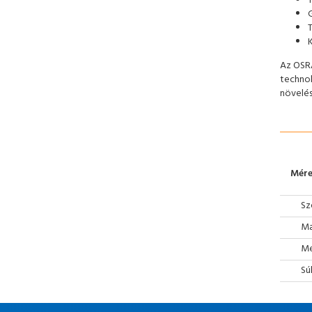
Az OSRA
technol
növelés
Mére
Sz
Ma
Mé
Sú