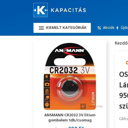
KIEMELT KATEGÓRIÁK
Akciók
Újd
Kezdő
OS
Lá
95
sz
ANSMANN CR2032 3V lítium
Cikk
gombelem 1db/csomag