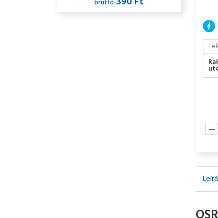
390 Ft
bruttó
Tel
Ra
utc
Leír
OSR