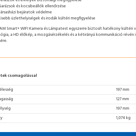
Teraszok és erkélyek biztonsági megfigyelése
Garázsok és kocsibeállók ellenőrzése
Társasházi bejáratok védelme
Kisebb üzlethelyiségek és irodák kültéri megfigyelése
M Smart+ WIFI Kamera és Lámpatest egyszerre biztosít hatékony kültéri vil
ógia, a HD élőkép, a mozgásérzékelés és a kétirányú kommunikáció révén i
ére.
tek csomagolással
élesség
197 mm
gasság
127 mm
lység
197 mm
ly
1,074 kg