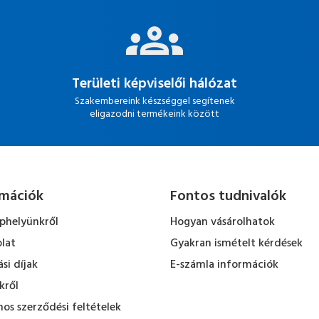
Területi képviselői hálózat
Szakembereink készséggel segítenek
eligazodni termékeink között
rmációk
Fontos tudnivalók
ephelyünkről
Hogyan vásárolhatok
lat
Gyakran ismételt kérdések
ási díjak
E-számla információk
kről
nos szerződési feltételek