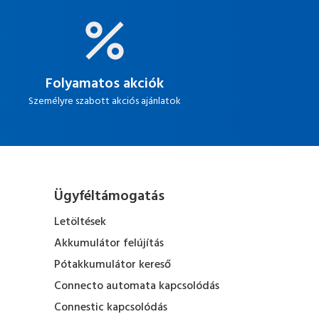
Folyamatos akciók
Személyre szabott akciós ajánlatok
Ügyféltámogatás
Letöltések
Akkumulátor felújítás
Pótakkumulátor kereső
Connecto automata kapcsolódás
Connestic kapcsolódás