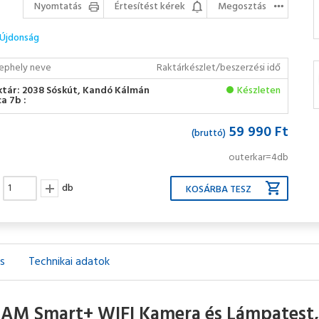
Nyomtatás
Értesítést kérek
Megosztás
Újdonság
ephely neve
Raktárkészlet/beszerzési idő
ktár: 2038 Sóskút, Kandó Kálmán
Készleten
a 7b :
59 990 Ft
(bruttó)
outerkar=4db
db
ás
Technikai adatok
AM Smart+ WIFI Kamera és Lámpatest, k