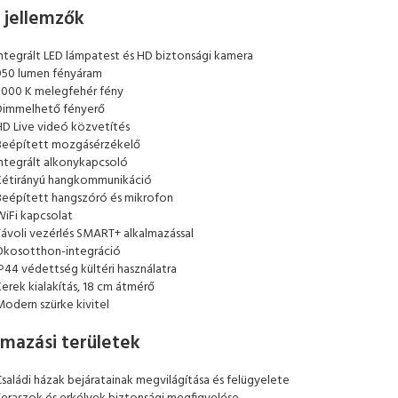
 jellemzők
Integrált LED lámpatest és HD biztonsági kamera
950 lumen fényáram
3000 K melegfehér fény
Dimmelhető fényerő
HD Live videó közvetítés
Beépített mozgásérzékelő
Integrált alkonykapcsoló
Kétirányú hangkommunikáció
Beépített hangszóró és mikrofon
WiFi kapcsolat
Távoli vezérlés SMART+ alkalmazással
Okosotthon-integráció
IP44 védettség kültéri használatra
erek kialakítás, 18 cm átmérő
Modern szürke kivitel
lmazási területek
Családi házak bejáratainak megvilágítása és felügyelete