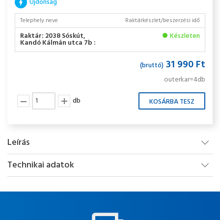
Újdonság
Telephely neve
Raktárkészlet/beszerzési idő
Raktár: 2038 Sóskút,
Készleten
Kandó Kálmán utca 7b :
31 990 Ft
(bruttó)
outerkar=4db
db
Leírás
Technikai adatok