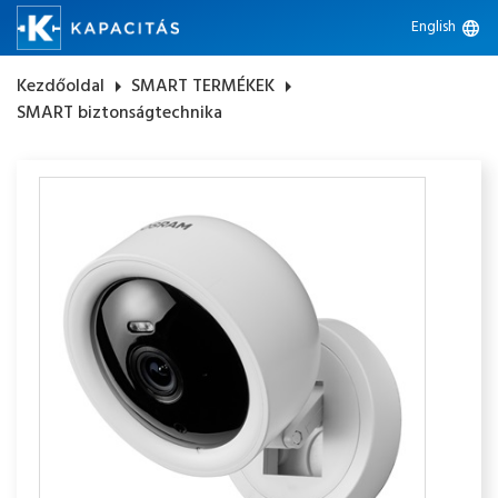
English
language
Kezdőoldal
arrow_right
SMART TERMÉKEK
arrow_right
SMART biztonságtechnika