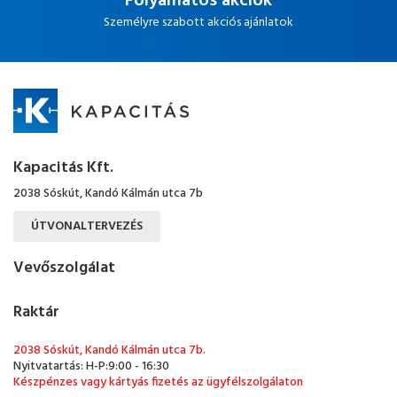
Folyamatos akciók
Személyre szabott akciós ajánlatok
Kapacitás Kft.
2038 Sóskút, Kandó Kálmán utca 7b
ÚTVONALTERVEZÉS
Vevőszolgálat
Raktár
2038 Sóskút, Kandó Kálmán utca 7b.
Nyitvatartás: H-P:9:00 - 16:30
Készpénzes vagy kártyás fizetés az ügyfélszolgálaton