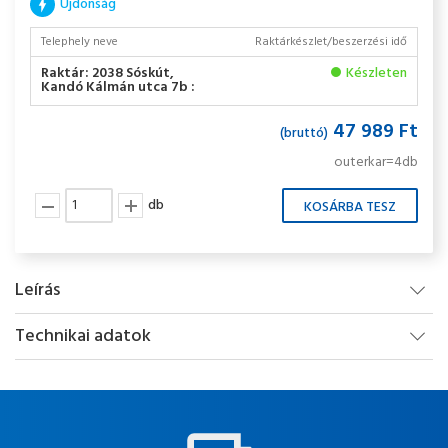
Újdonság
Telephely neve
Raktárkészlet/beszerzési idő
Raktár: 2038 Sóskút,
Készleten
Kandó Kálmán utca 7b :
47 989 Ft
(bruttó)
outerkar=4db
db
Leírás
Technikai adatok