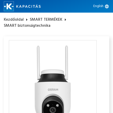
English
language
Kezdőoldal
arrow_right
SMART TERMÉKEK
arrow_right
SMART biztonságtechnika