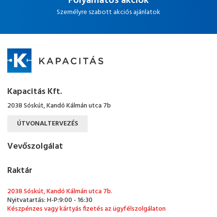
Folyamatos akciók
Személyre szabott akciós ajánlatok
Kapacitás Kft.
2038 Sóskút, Kandó Kálmán utca 7b
ÚTVONALTERVEZÉS
Vevőszolgálat
Raktár
2038 Sóskút, Kandó Kálmán utca 7b.
Nyitvatartás: H-P:9:00 - 16:30
Készpénzes vagy kártyás fizetés az ügyfélszolgálaton