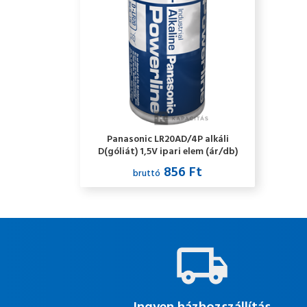
Panasonic LR20AD/4P alkáli
D(góliát) 1,5V ipari elem (ár/db)
856 Ft
bruttó