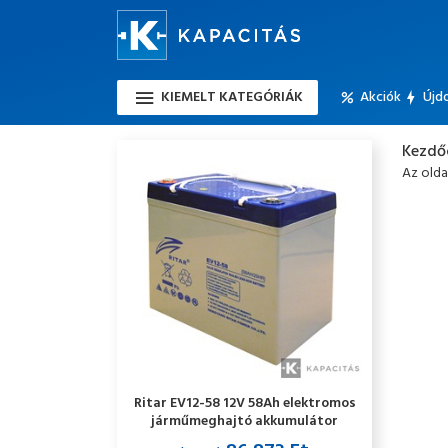
KIEMELT KATEGÓRIÁK
Akciók
Újd
Kezdő
Az oldal
Ritar EV12-58 12V 58Ah elektromos
járműmeghajtó akkumulátor