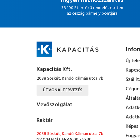
Ingyen házhozszállítás
38 100 Ft értékű rendelés esetén
az ország bármely pontjára
Info
Új tel
Kapacitás Kft.
Kapcso
2038 Sóskút, Kandó Kálmán utca 7b
Szállít
Cégün
ÚTVONALTERVEZÉS
Általá
Vevőszolgálat
Adatke
Adatke
Raktár
Képes 
2038 Sóskút, Kandó Kálmán utca 7b.
Fogyas
Nyitvatartás: H-P:9:00 - 16:30