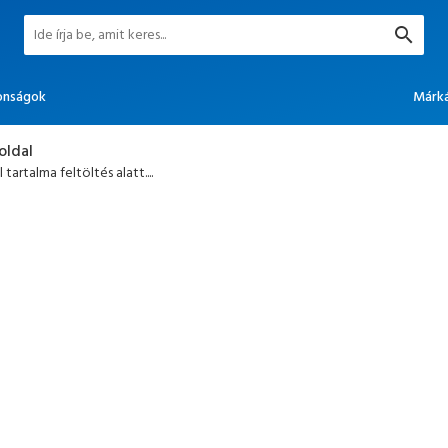
onságok
Márk
oldal
 tartalma feltöltés alatt....