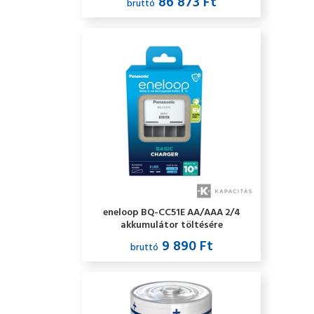
86 873 Ft
bruttó
eneloop BQ-CC51E AA/AAA 2/4
akkumulátor töltésére
9 890 Ft
bruttó