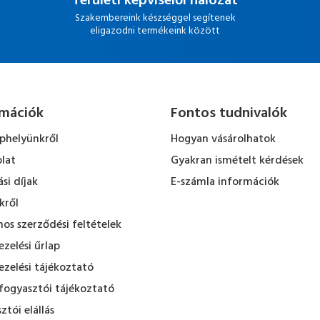
Területi képviselői hálózat
Szakembereink készséggel segítenek
eligazodni termékeink között
rmációk
Fontos tudnivalók
ephelyünkről
Hogyan vásárolhatok
lat
Gyakran ismételt kérdések
ási díjak
E-számla információk
kről
nos szerződési feltételek
zelési űrlap
zelési tájékoztató
fogyasztói tájékoztató
ztói elállás