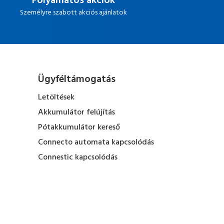
Folyamatos akciók
Személyre szabott akciós ajánlatok
Ügyféltámogatás
Letöltések
Akkumulátor felújítás
Pótakkumulátor kereső
Connecto automata kapcsolódás
Connestic kapcsolódás