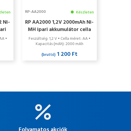
RP-AA2000
zleten
Készleten
 Ni-
RP AA2000 1,2V 2000mAh Ni-
ari
MH ipari akkumulátor cella
 AA •
Feszültség: 1,2 V • Cella méret: AA •
Kapacitás (mAh): 2000 mAh
1 200 Ft
(bruttó)
Folyamatos akciók