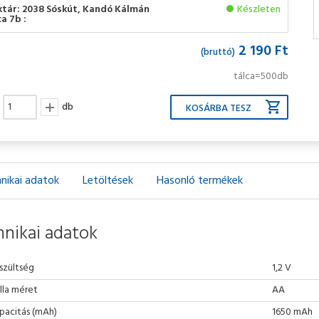
ktár: 2038 Sóskút, Kandó Kálmán
Készleten
a 7b :
2 190 Ft
(bruttó)
tálca=500db
db
nikai adatok
Letöltések
Hasonló termékek
nikai adatok
szültség
1,2 V
lla méret
AA
pacitás (mAh)
1650 mAh