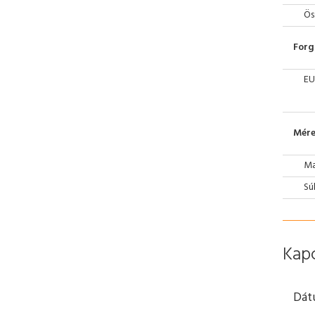
Ös
Forg
EU
Mére
Ma
Sú
Kap
Dát