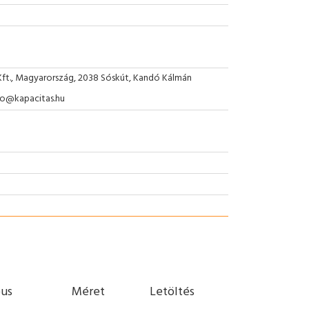
Kft., Magyarország, 2038 Sóskút, Kandó Kálmán
nfo@kapacitas.hu
pus
Méret
Letöltés