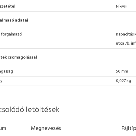
szetétel
Ni-MH
almazó adatai
 forgalmazó
Kapacitás 
utca 7b, i
tek csomagolással
gasság
50 mm
ly
0,027 kg
csolódó letöltések
um
Megnevezés
Fájltí