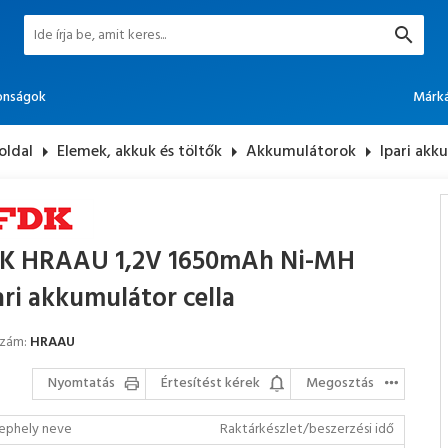
onságok
Márk
oldal
arrow_right
Elemek, akkuk és töltők
arrow_right
Akkumulátorok
arrow_right
Ipari akk
K HRAAU 1,2V 1650mAh Ni-MH
ari akkumulátor cella
szám:
HRAAU
Nyomtatás
Értesítést kérek
Megosztás
ephely neve
Raktárkészlet/beszerzési idő