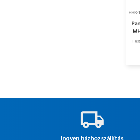
HHR-
Pa
MH
Fesz
Ingyen házhozszállítás