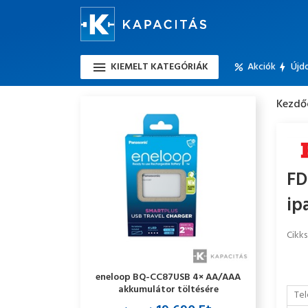
KIEMELT KATEGÓRIÁK
Akciók
Újd
Kezdő
FD
ip
Cikk
eneloop BQ-CC87USB 4× AA/AAA
akkumulátor töltésére
Tel