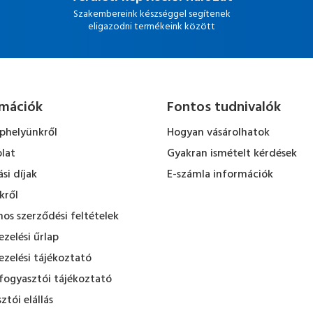
Szakembereink készséggel segítenek
eligazodni termékeink között
rmációk
Fontos tudnivalók
ephelyünkről
Hogyan vásárolhatok
lat
Gyakran ismételt kérdések
ási díjak
E-számla információk
kről
nos szerződési feltételek
zelési űrlap
zelési tájékoztató
fogyasztói tájékoztató
ztói elállás