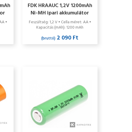
0mAh
FDK HRAAUC 1,2V 1200mAh
tor
Ni-MH ipari akkumulátor
cella
 AA •
Feszültség: 1,2 V • Cella méret: AA •
Kapacitás (mAh): 1200 mAh
2 090 Ft
(bruttó)