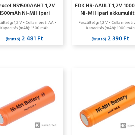
xcel NS1500AAHT 1,2V
FDK HR-AAULT 1,2V 100
1500mAh Ni-MH ipari
Ni-MH ipari akkumulá
akkumulátor cella
cella
ültség: 1,2 V • Cella méret: AA •
Feszültség: 1,2 V • Cella méret:
Kapacitás (mAh): 1500 mAh
Kapacitás (mAh): 1000 mAh
2 481 Ft
2 390 Ft
(bruttó)
(bruttó)