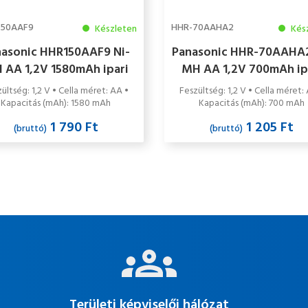
150AAF9
HHR-70AAHA2
Készleten
Kés
nasonic HHR150AAF9 Ni-
Panasonic HHR-70AAHA2
 AA 1,2V 1580mAh ipari
MH AA 1,2V 700mAh ip
akkumulátor cella
cella
ültség: 1,2 V • Cella méret: AA •
Feszültség: 1,2 V • Cella méret:
Kapacitás (mAh): 1580 mAh
Kapacitás (mAh): 700 mAh
1 790 Ft
1 205 Ft
(bruttó)
(bruttó)
Területi képviselői hálózat