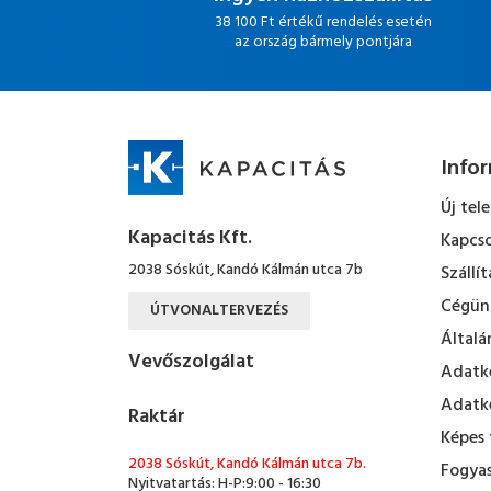
38 100 Ft értékű rendelés esetén
az ország bármely pontjára
Info
Új tel
Kapacitás Kft.
Kapcso
2038 Sóskút, Kandó Kálmán utca 7b
Szállít
Cégün
ÚTVONALTERVEZÉS
Általá
Vevőszolgálat
Adatke
Adatke
Raktár
Képes 
2038 Sóskút, Kandó Kálmán utca 7b.
Fogyas
Nyitvatartás: H-P:9:00 - 16:30