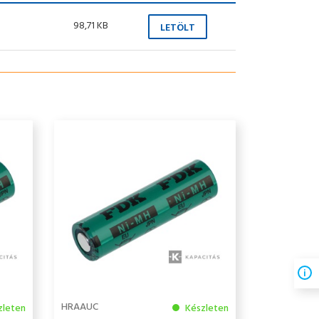
98,71 KB
LETÖLT
HRAAUC
zleten
Készleten