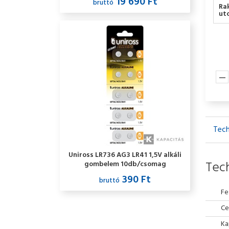
19 690 Ft
bruttó
Ra
utc
Tech
Uniross LR736 AG3 LR41 1,5V alkáli
Tech
gombelem 10db/csomag
390 Ft
bruttó
Fe
Ce
Ka