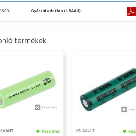
06.09.
Gyártói adatlap (HRAAU)
onló termékek
00AAHT
HR-AAULT
Készleten
Kés