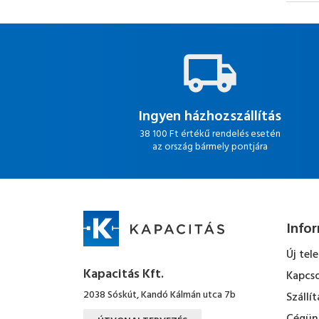
Ingyen házhozszállítás
38 100 Ft értékű rendelés esetén
az ország bármely pontjára
Info
Új tel
Kapacitás Kft.
Kapcso
2038 Sóskút, Kandó Kálmán utca 7b
Szállít