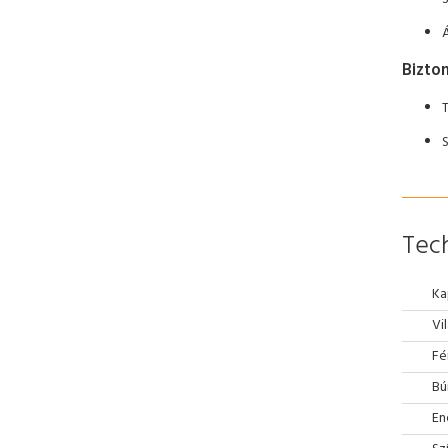
Bizto
S
Tech
Ka
Vi
Fé
Bú
En