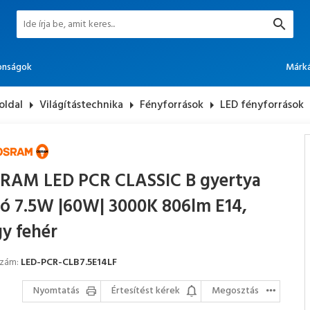
onságok
Márk
oldal
arrow_right
Világítástechnika
arrow_right
Fényforrások
arrow_right
LED fényforrások
arro
RAM LED PCR CLASSIC B gyertya
zó 7.5W |60W| 3000K 806lm E14,
gy fehér
szám:
LED-PCR-CLB7.5E14LF
Nyomtatás
Értesítést kérek
Megosztás