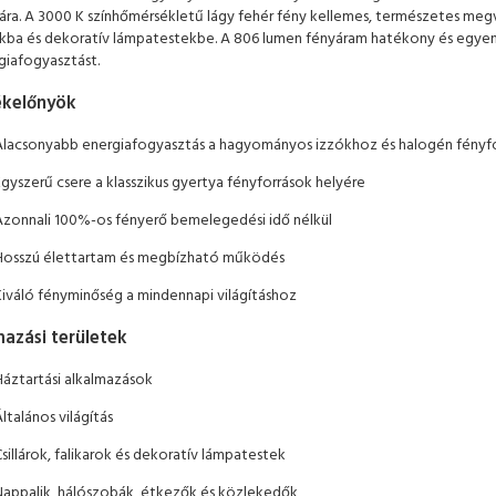
sára. A 3000 K színhőmérsékletű lágy fehér fény kellemes, természetes megvilá
okba és dekoratív lámpatestekbe. A 806 lumen fényáram hatékony és egyenl
giafogyasztást.
kelőnyök
Alacsonyabb energiafogyasztás a hagyományos izzókhoz és halogén fényf
gyszerű csere a klasszikus gyertya fényforrások helyére
Azonnali 100%-os fényerő bemelegedési idő nélkül
Hosszú élettartam és megbízható működés
Kiváló fényminőség a mindennapi világításhoz
azási területek
Háztartási alkalmazások
ltalános világítás
sillárok, falikarok és dekoratív lámpatestek
Nappalik, hálószobák, étkezők és közlekedők