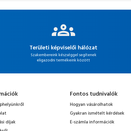
Területi képviselői hálózat
Szakembereink készséggel segítenek
eligazodni termékeink között
rmációk
Fontos tudnivalók
ephelyünkről
Hogyan vásárolhatok
lat
Gyakran ismételt kérdések
ási díjak
E-számla információk