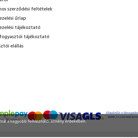
kről
nos szerződési feltételek
zelési űrlap
zelési tájékoztató
fogyasztói tájékoztató
ztói elállás
sznál a nagyobb felhasználói élmény érdekében.