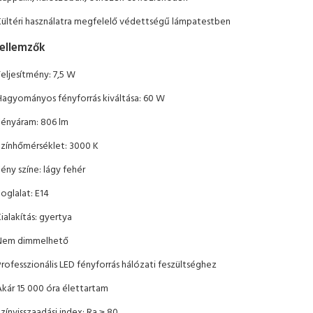
Kültéri használatra megfelelő védettségű lámpatestben
jellemzők
eljesítmény: 7,5 W
Hagyományos fényforrás kiváltása: 60 W
Fényáram: 806 lm
Színhőmérséklet: 3000 K
ény színe: lágy fehér
oglalat: E14
ialakítás: gyertya
Nem dimmelhető
rofesszionális LED fényforrás hálózati feszültséghez
Akár 15 000 óra élettartam
zínvisszaadási index: Ra ≥ 80