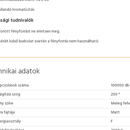
Állandó kromaticitás
nsági tudnivalók
Törött fényforrást ne érintsen meg.
érült külső burkolat esetén a fényforrás nem használható.
nikai adatok
pcsolások száma
100000 db
lágítási szög
200 °
ny színe
Meleg feh
ra fajtája
Matt
ergiaosztály
F