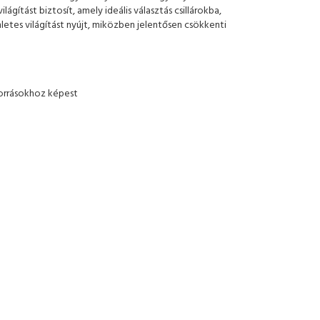
gítást biztosít, amely ideális választás csillárokba,
etes világítást nyújt, miközben jelentősen csökkenti
orrásokhoz képest