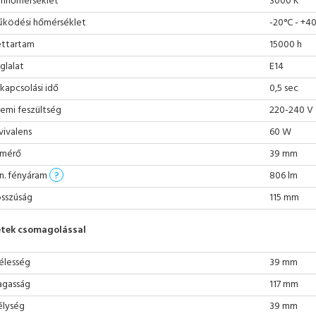
ínhőmérséklet
3000 K
ködési hőmérséklet
-20°C - +4
ettartam
15000 h
glalat
E14
kapcsolási idő
0,5 sec
emi feszültség
220-240 V
vivalens
60 W
mérő
39 mm
n. fényáram
?
806 lm
sszúság
115 mm
tek csomagolással
élesség
39 mm
gasság
117 mm
lység
39 mm