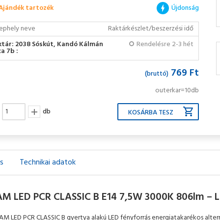
Ajándék tartozék
Újdonság
ephely neve
Raktárkészlet/beszerzési idő
ktár: 2038 Sóskút, Kandó Kálmán
Rendelésre 2-3 hét
a 7b :
769 Ft
(bruttó)
outerkar=10db
db
ás
Technikai adatok
M LED PCR CLASSIC B E14 7,5W 3000K 806lm – Lá
M LED PCR CLASSIC B gyertya alakú LED fényforrás energiatakarékos alter