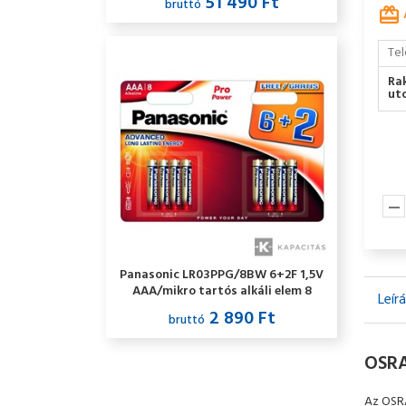
51 490 Ft
bruttó
Tel
Ra
utc
Panasonic LR03PPG/8BW 6+2F 1,5V
AAA/mikro tartós alkáli elem 8
Leír
db/csomag
2 890 Ft
bruttó
OSRA
Az OSRA