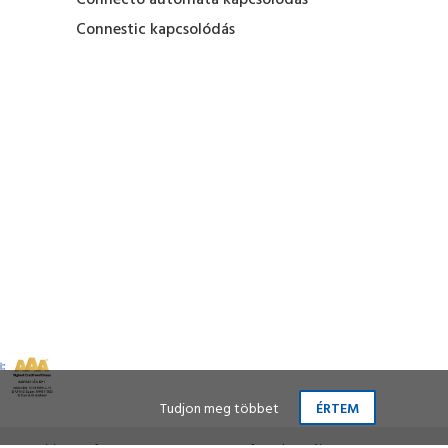
Connecto automata kapcsolódás
Connestic kapcsolódás
Tudjon meg többet
ÉRTEM