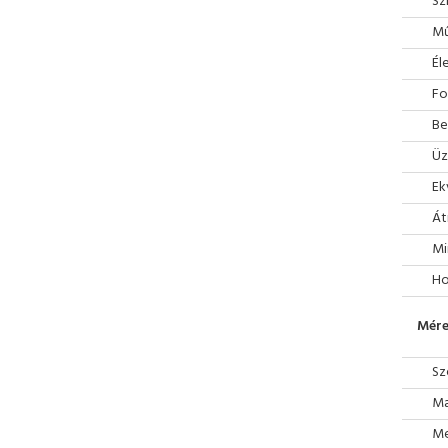
Sz
Mű
Él
Fo
Be
Üz
Ek
Át
Mi
Ho
Mére
Sz
Ma
Mé