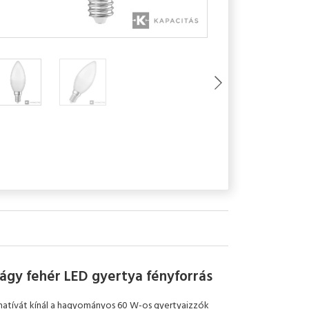
gy fehér LED gyertya fényforrás
natívát kínál a hagyományos 60 W-os gyertyaizzók