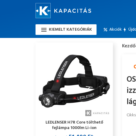
KIEMELT KATEGÓRIÁK
Akciók
Újd
Kezdő
OS
iz
lá
Cikk
LEDLENSER H7R Core tölthető
fejlámpa 1000lm Li-ion