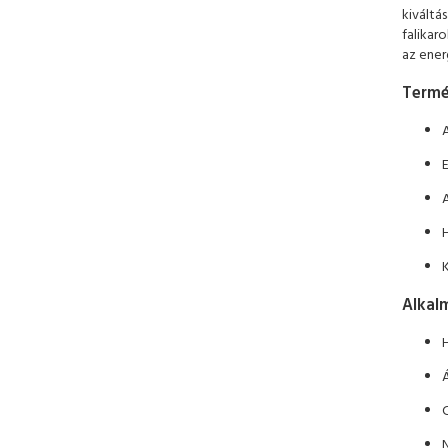
kiváltá
falikar
az ener
Termé
E
Alkalm
Á
C