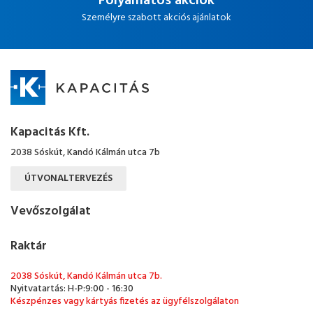
Folyamatos akciók
Személyre szabott akciós ajánlatok
Kapacitás Kft.
2038 Sóskút, Kandó Kálmán utca 7b
ÚTVONALTERVEZÉS
Vevőszolgálat
Raktár
2038 Sóskút, Kandó Kálmán utca 7b.
Nyitvatartás: H-P:9:00 - 16:30
Készpénzes vagy kártyás fizetés az ügyfélszolgálaton