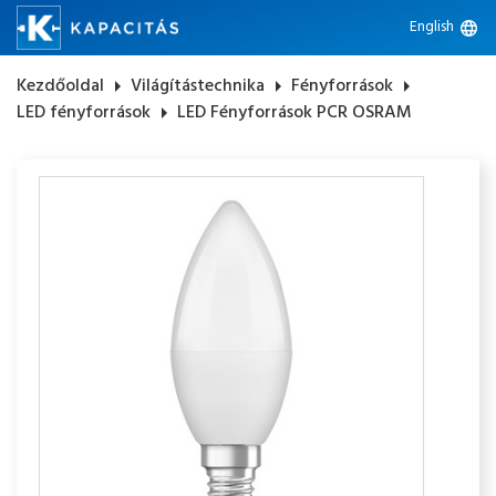
English
language
Kezdőoldal
arrow_right
Világítástechnika
arrow_right
Fényforrások
arrow_right
LED fényforrások
arrow_right
LED Fényforrások PCR OSRAM