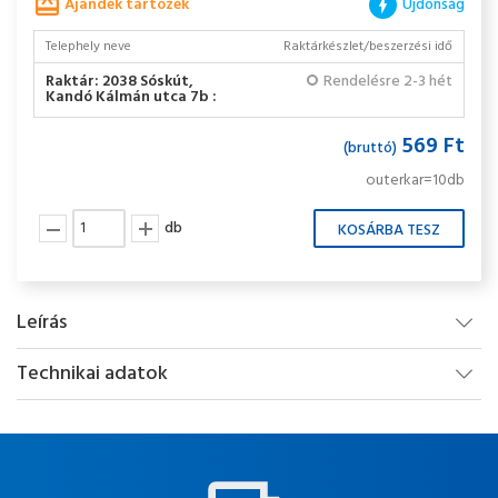
Ajándék tartozék
Újdonság
Telephely neve
Raktárkészlet/beszerzési idő
Raktár: 2038 Sóskút,
Rendelésre 2-3 hét
Kandó Kálmán utca 7b :
569 Ft
(bruttó)
outerkar=10db
db
Leírás
Technikai adatok