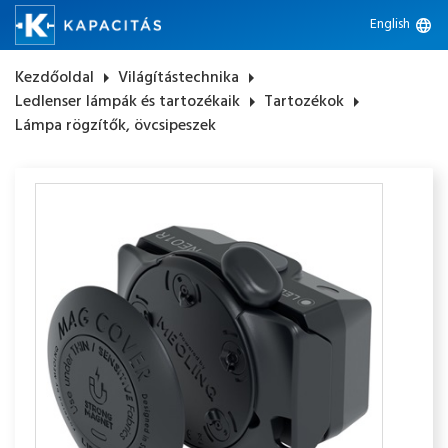
English
language
Kezdőoldal
arrow_right
Világítástechnika
arrow_right
Ledlenser lámpák és tartozékaik
arrow_right
Tartozékok
arrow_right
Lámpa rögzítők, övcsipeszek