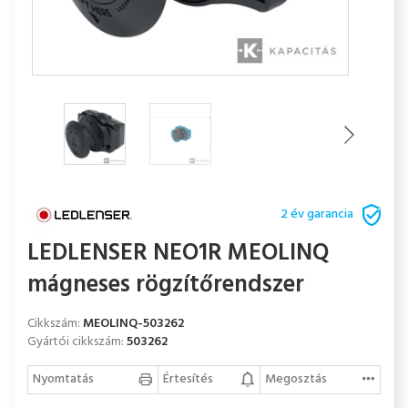
2 év garancia
LEDLENSER NEO1R MEOLINQ
mágneses rögzítőrendszer
Cikkszám:
MEOLINQ-503262
Gyártói cikkszám:
503262
Nyomtatás
Értesítés
Megosztás