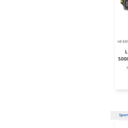
HF4R
500l
Spor