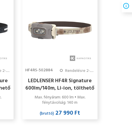
HF4RS-502884
3 hét
Rendelésre 2-3 hét
ure
LEDLENSER HF4R Signature
thető
600lm/140m, Li-ion, tölthető
fejlámpa, szürke
.
Max. fényáram: 600 lm • Max.
fénytávolság: 140 m
27 990 Ft
(bruttó)