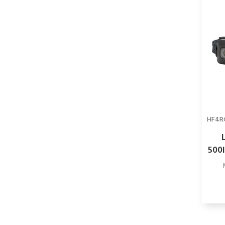
HF4R
500l