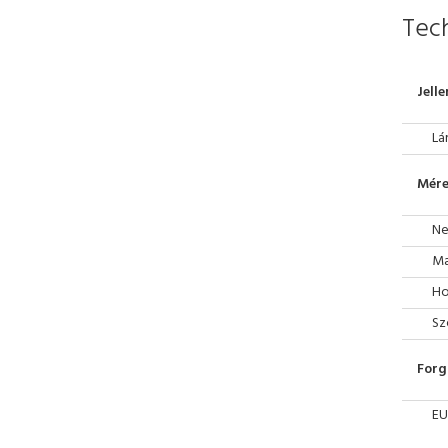
Tech
Jell
Lá
Mére
Ne
Ma
Ho
Sz
Forg
EU