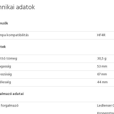
nikai adatok
emzők
mpa kompatibilitás
HF4R
tek
ttó tömeg
30,5 g
gasság
53 mm
sszúság
67 mm
élesség
44 mm
almazó adatai
 forgalmazó
Ledlenser 
Kronenstra