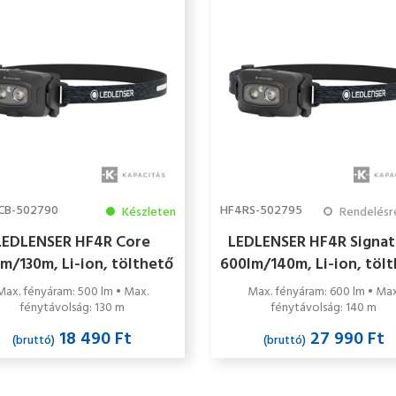
CB-502790
HF4RS-502795
Készleten
Rendelésre 2-
LEDLENSER HF4R Core
LEDLENSER HF4R Signat
m/130m, Li-ion, tölthető
600lm/140m, Li-ion, töl
fejlámpa, fekete
fejlámpa, fekete
Max. fényáram: 500 lm • Max.
Max. fényáram: 600 lm • Max
fénytávolság: 130 m
fénytávolság: 140 m
18 490 Ft
27 990 Ft
(bruttó)
(bruttó)