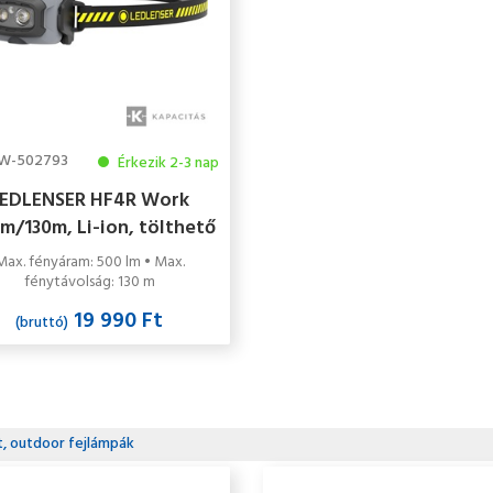
W-502793
Érkezik 2-3 nap
LEDLENSER HF4R Work
m/130m, Li-ion, tölthető
ipari fejlámpa
Max. fényáram: 500 lm • Max.
fénytávolság: 130 m
19 990 Ft
(bruttó)
t, outdoor fejlámpák