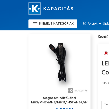
KIEMELT KATEGÓRIÁK
Akciók
Újd
Kezdő
LE
Co
Cikk
Mágneses töltőkábel
MH5/MH7/MH8/MH11/iH5R/iH9R/iH11R/ML4
Tel