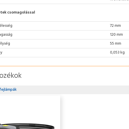
tek csomagolással
élesség
72 mm
gasság
120 mm
lység
55 mm
ly
0,053 kg
tozékok
 fejlámpák