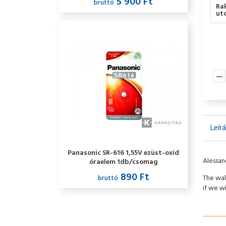
5 900 Ft
bruttó
Ra
utc
Leír
Panasonic SR-616 1,55V ezüst-oxid
Alessan
óraelem 1db/csomag
890 Ft
bruttó
The wal
if we w