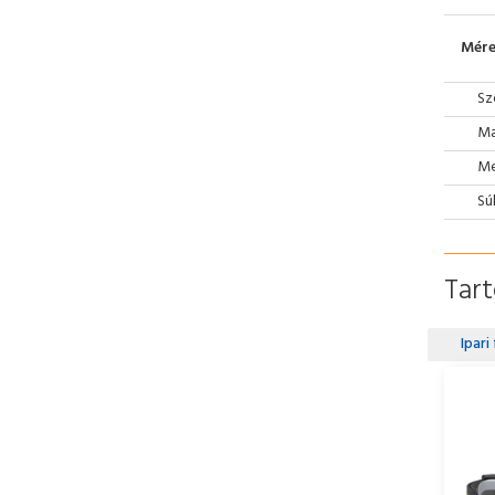
Mére
Sz
Ma
Mé
Sú
Tar
Ipari