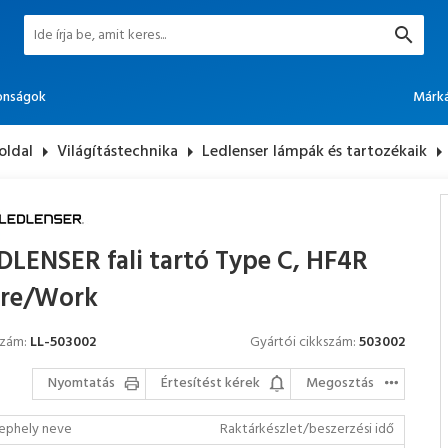
onságok
Márk
oldal
arrow_right
Világítástechnika
arrow_right
Ledlenser lámpák és tartozékaik
arrow_rig
DLENSER fali tartó Type C, HF4R
re/Work
szám:
LL-503002
Gyártói cikkszám:
503002
Nyomtatás
Értesítést kérek
Megosztás
ephely neve
Raktárkészlet/beszerzési idő