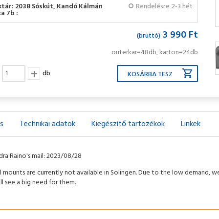
ktár: 2038 Sóskút, Kandó Kálmán
Rendelésre 2-3 hét
a 7b :
3 990 Ft
(bruttó)
outerkar=48db, karton=24db
db
ás
Technikai adatok
Kiegészítő tartozékok
Linkek
dra Raino's mail: 2023/08/28
l mounts are currently not available in Solingen. Due to the low demand, we
ill see a big need for them.