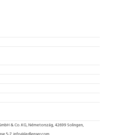
GmbH & Co. KG, Németország, 42699 Solingen,
sse 5-7, info@ledlenser.com