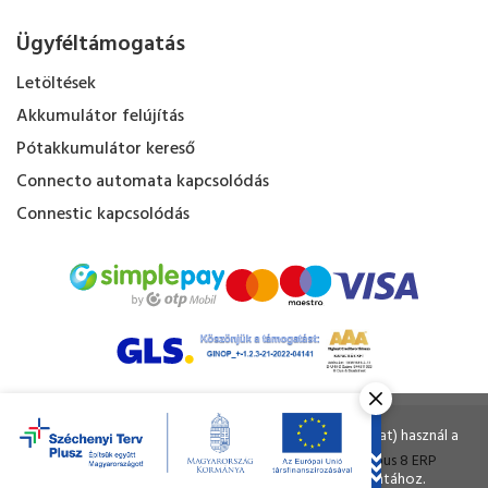
Ügyféltámogatás
Letöltések
Akkumulátor felújítás
Pótakkumulátor kereső
Connecto automata kapcsolódás
Connestic kapcsolódás
Kapacitás Kft. © Minden jog fenntartva.
Ahogy a legtöbb weboldal, a miénk is sütiket (cookie-kat) használ a
nagyobb felhasználói élmény érdekében.
Tervezte és készítette:
Vision-Software
, az
Octopus 8 ERP
A böngészés folytatásával Ön hozzájárul a sütik használatához.
forgalmazója.