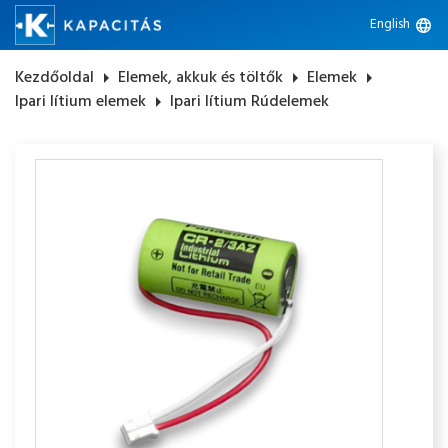
English
language
Kezdőoldal
arrow_right
Elemek, akkuk és töltők
arrow_right
Elemek
arrow_right
Ipari lítium elemek
arrow_right
Ipari lítium Rúdelemek