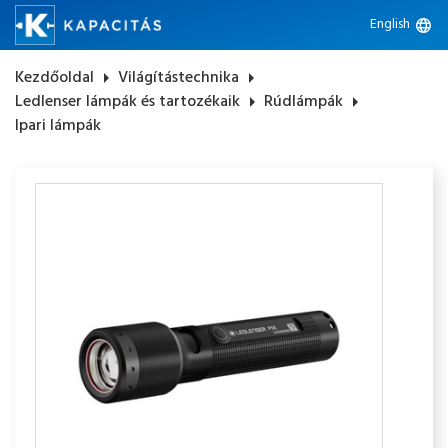
English
language
Kezdőoldal
arrow_right
Világítástechnika
arrow_right
Ledlenser lámpák és tartozékaik
arrow_right
Rúdlámpák
arrow_right
Ipari lámpák