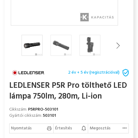
2 év + 5 év (regisztrációval)
LEDLENSER P5R Pro tölthető LED
lámpa 750lm, 280m, Li-ion
Cikkszám:
P5RPRO-503101
Gyártói cikkszám:
503101
Nyomtatás
Értesítés
Megosztás