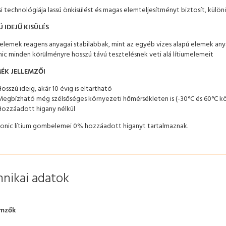
i technológiája lassú önkisülést és magas elemteljesítményt biztosít, külö
 IDEJŰ KISÜLÉS
melemek reagens anyagai stabilabbak, mint az egyéb vizes alapú elemek any
ic minden körülményre hosszú távú tesztelésnek veti alá lítiumelemeit
ÉK JELLEMZŐI
osszú ideig, akár 10 évig is eltartható
Megbízható még szélsőséges környezeti hőmérsékleten is (-30°C és 60°C k
Hozzáadott higany nélkül
onic lítium gombelemei 0% hozzáadott higanyt tartalmaznak.
nikai adatok
emzők