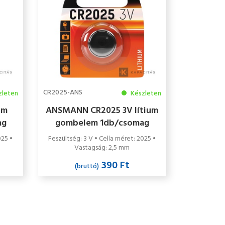
CR2025-ANS
zleten
Készleten
um
ANSMANN CR2025 3V lítium
ag
gombelem 1db/csomag
025 •
Feszültség: 3 V • Cella méret: 2025 •
Vastagság: 2,5 mm
390 Ft
(bruttó)