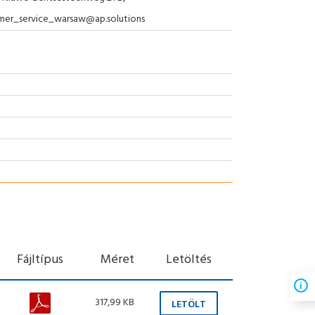
mer_service_warsaw@ap.solutions
Fájltípus
Méret
Letöltés
317,99 KB
LETÖLT