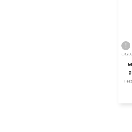
CR20
M
g
Fesz