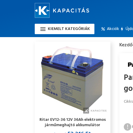
KIEMELT KATEGÓRIÁK
Akciók
Újd
Kezdő
Pa
go
Cikk
Ritar EV12-36 12V 36Ah elektromos
járműmeghajtó akkumulátor