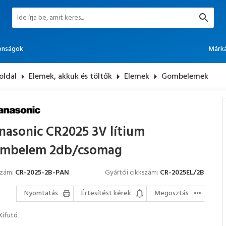
onságok
Márk
oldal
arrow_right
Elemek, akkuk és töltők
arrow_right
Elemek
arrow_right
Gombelemek
nasonic CR2025 3V lítium
mbelem 2db/csomag
szám:
CR-2025-2B-PAN
Gyártói cikkszám:
CR-2025EL/2B
Nyomtatás
Értesítést kérek
Megosztás
Kifutó