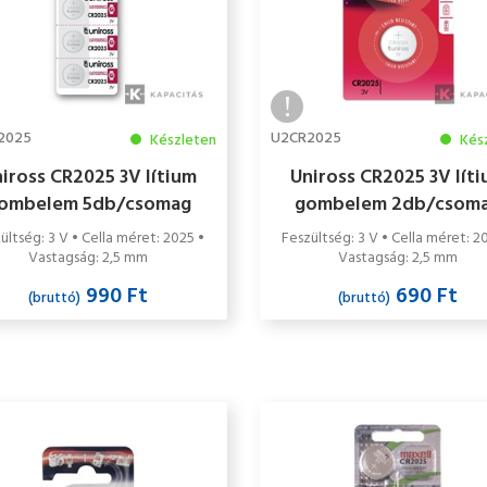
2025
U2CR2025
Készleten
Kés
iross CR2025 3V lítium
Uniross CR2025 3V lít
ombelem 5db/csomag
gombelem 2db/csom
ültség: 3 V • Cella méret: 2025 •
Feszültség: 3 V • Cella méret: 2
Vastagság: 2,5 mm
Vastagság: 2,5 mm
990 Ft
690 Ft
(bruttó)
(bruttó)