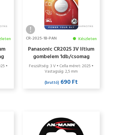
CR-2025-1B-PAN
zleten
Készleten
ium
Panasonic CR2025 3V lítium
ag
gombelem 1db/csomag
025 •
Feszültség: 3 V • Cella méret: 2025 •
Vastagság: 2,5 mm
690 Ft
(bruttó)