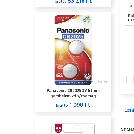
53 216 Ft
bruttó
Tel
Ra
utc
Panasonic CR2025 3V lítium
gombelem 2db/csomag
1 090 Ft
bruttó
Leír
A PANA