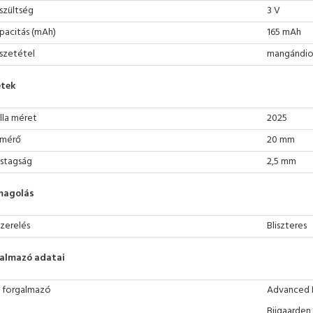
szültség
3 V
pacitás (mAh)
165 mAh
szetétel
mangándiox
tek
lla méret
2025
mérő
20 mm
stagság
2,5 mm
magolás
szerelés
Bliszteres
almazó adatai
 forgalmazó
Advanced P
Bijgaarden