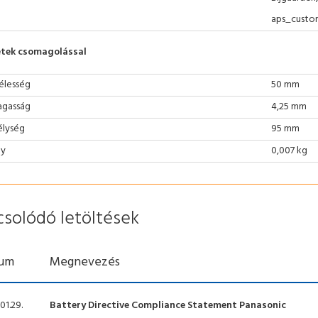
aps_custo
tek csomagolással
élesség
50 mm
gasság
4,25 mm
lység
95 mm
ly
0,007 kg
csolódó letöltések
um
Megnevezés
01.29.
Battery Directive Compliance Statement Panasonic