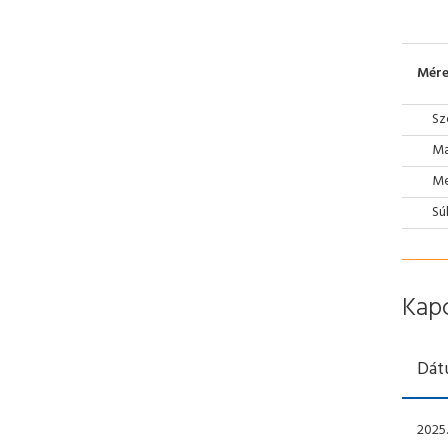
Mére
Sz
Ma
Mé
Sú
Kap
Dát
2025.