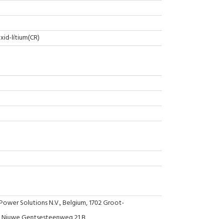
id-lítium(CR)
ower Solutions N.V., Belgium, 1702 Groot-
, Niuwe Gentsesteenweg 21 B,