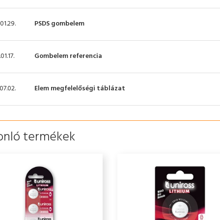
01.29.
PSDS gombelem
01.17.
Gombelem referencia
07.02.
Elem megfelelőségi táblázat
onló termékek