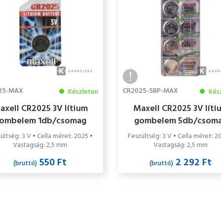
25-MAX
CR2025-5BP-MAX
Készleten
Kés
axell CR2025 3V lítium
Maxell CR2025 3V líti
ombelem 1db/csomag
gombelem 5db/csom
ültség: 3 V • Cella méret: 2025 •
Feszültség: 3 V • Cella méret: 2
Vastagság: 2,5 mm
Vastagság: 2,5 mm
550 Ft
2 292 Ft
(bruttó)
(bruttó)