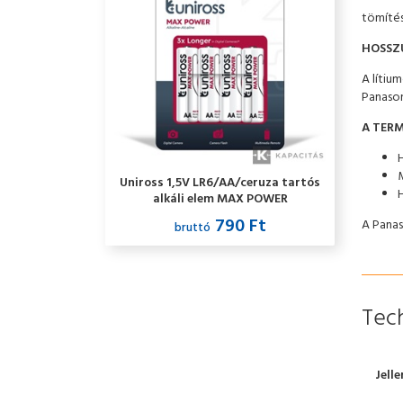
tömítés
HOSSZÚ
A lítiu
Panason
A TERM
H
Uniross 1,5V LR6/AA/ceruza tartós
alkáli elem MAX POWER
4db/csomag
790 Ft
A Panas
bruttó
Tech
Jell