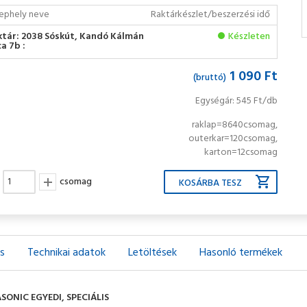
ephely neve
Raktárkészlet/beszerzési idő
ktár: 2038 Sóskút, Kandó Kálmán
Készleten
a 7b :
1 090 Ft
(bruttó)
Egységár: 545 Ft/db
raklap=8640csomag,
outerkar=120csomag,
karton=12csomag
csomag
ás
Technikai adatok
Letöltések
Hasonló termékek
SONIC EGYEDI, SPECIÁLIS