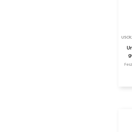
U5CR
Un
g
Fesz