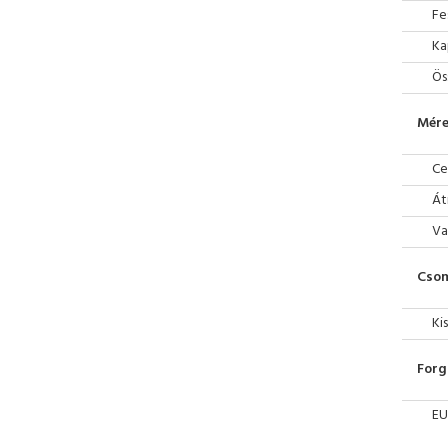
Fe
Ka
Ös
Mére
Ce
Át
Va
Cso
Ki
Forg
EU