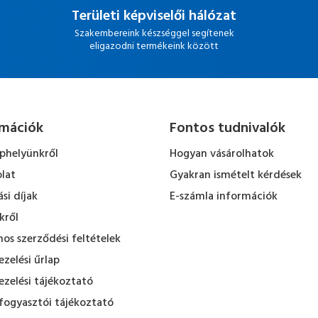
Területi képviselői hálózat
Szakembereink készséggel segítenek
eligazodni termékeink között
rmációk
Fontos tudnivalók
ephelyünkről
Hogyan vásárolhatok
lat
Gyakran ismételt kérdések
ási díjak
E-számla információk
kről
nos szerződési feltételek
zelési űrlap
zelési tájékoztató
fogyasztói tájékoztató