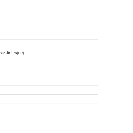
id-lítium(CR)