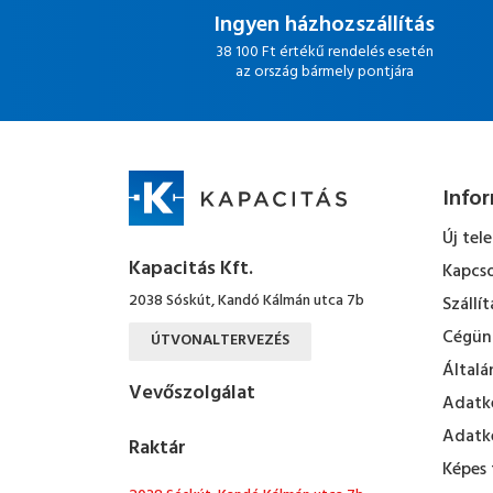
Ingyen házhozszállítás
38 100 Ft értékű rendelés esetén
az ország bármely pontjára
Info
Új tel
Kapacitás Kft.
Kapcso
2038 Sóskút, Kandó Kálmán utca 7b
Szállít
Cégün
ÚTVONALTERVEZÉS
Általá
Vevőszolgálat
Adatke
Adatke
Raktár
Képes 