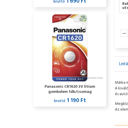
1 690 Ft
bruttó
Ra
utc
Leír
Márka m
Panasonic CR1620 3V lítium
A kivál
gombelem 1db/csomag
és autó
1 190 Ft
bruttó
Megbízh
Az elem