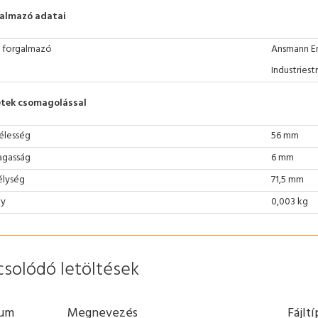
almazó adatai
 forgalmazó
Ansmann E
Industriest
tek csomagolással
élesség
56 mm
gasság
6 mm
lység
71,5 mm
ly
0,003 kg
csolódó letöltések
um
Megnevezés
Fájlt