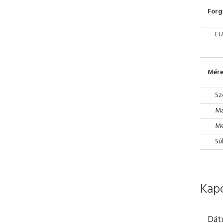
Forg
EU
Mére
Sz
Ma
Mé
Sú
Kap
Dát