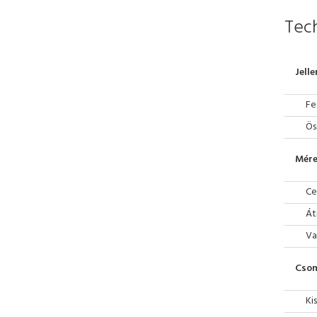
Tech
Jell
Fe
Ös
Mére
Ce
Át
Va
Cso
Ki