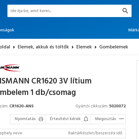
onságok
Márk
oldal
arrow_right
Elemek, akkuk és töltők
arrow_right
Elemek
arrow_right
Gombelemek
SMANN CR1620 3V lítium
mbelem 1 db/csomag
szám:
CR1620-ANS
Gyártói cikkszám:
5020072
Nyomtatás
Értesítést kérek
Megosztás
ephely neve
Raktárkészlet/beszerzési idő