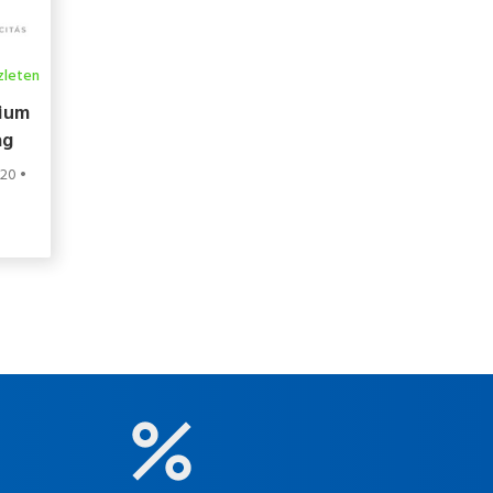
zleten
tium
ag
620 •