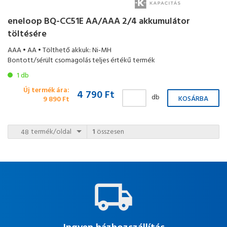
eneloop BQ-CC51E AA/AAA 2/4 akkumulátor
töltésére
AAA • AA • Tölthető akkuk: Ni-MH
Bontott/sérült csomagolás teljes értékű termék
1 db
Új termék ára:
4 790 Ft
db
9 890 Ft
termék/oldal
1
összesen