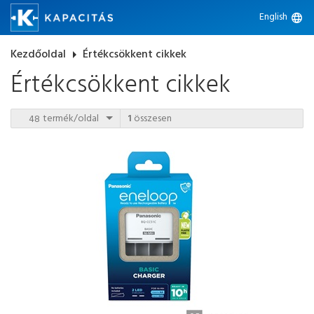
English
language
Kezdőoldal
arrow_right
Értékcsökkent cikkek
Értékcsökkent cikkek
termék/oldal
1
összesen