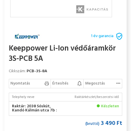
1 év garancia
Keeppower Li-Ion védőáramkör
3S-PCB 5A
Cikkszám:
PCB-3S-8A
Nyomtatás
Értesítés
Megosztás
Telephely neve
Raktárkészlet/beszerzési idő
Raktár: 2038 Sóskút,
Készleten
Kandó Kálmán utca 7b :
3 490 Ft
(bruttó)