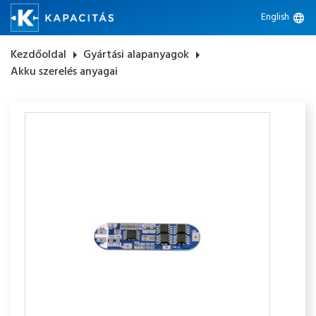
English
language
Kezdőoldal
arrow_right
Gyártási alapanyagok
arrow_right
Akku szerelés anyagai