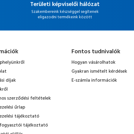
Területi képviselői hálózat
Szakembereink készséggel segítenek
eligazodni termékeink között
rmációk
Fontos tudnivalók
ephelyünkről
Hogyan vásárolhatok
lat
Gyakran ismételt kérdések
ási díjak
E-számla információk
kről
nos szerződési feltételek
zelési űrlap
zelési tájékoztató
fogyasztói tájékoztató