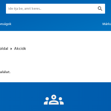
onságok
Márk
oldal
arrow_right
Akciók
alálat.