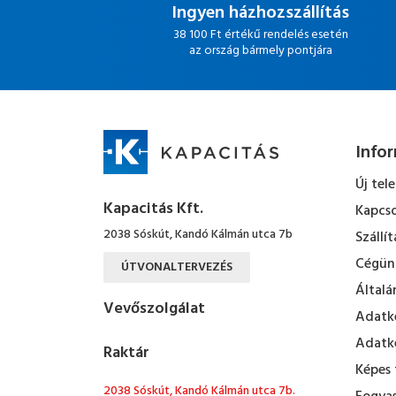
Ingyen házhozszállítás
38 100 Ft értékű rendelés esetén
az ország bármely pontjára
Info
Új tel
Kapacitás Kft.
Kapcso
2038 Sóskút, Kandó Kálmán utca 7b
Szállít
Cégün
ÚTVONALTERVEZÉS
Általá
Vevőszolgálat
Adatke
Adatke
Raktár
Képes 
2038 Sóskút, Kandó Kálmán utca 7b.