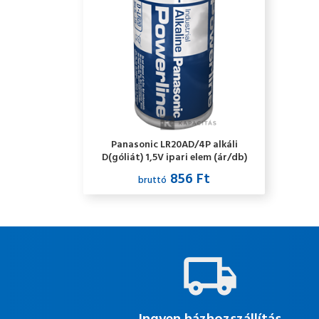
Panasonic LR20AD/4P alkáli
D(góliát) 1,5V ipari elem (ár/db)
856 Ft
bruttó