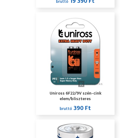
19 390 Ft
bruttó
Uniross 6F22/9V szén-cink
elem/bliszteres
390 Ft
bruttó