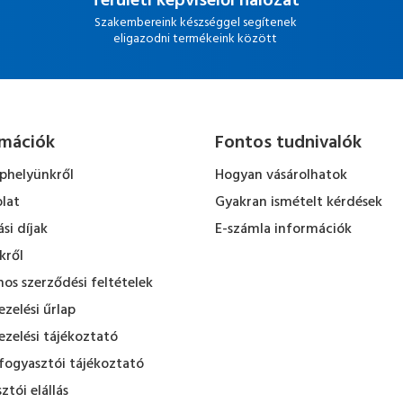
Területi képviselői hálózat
Szakembereink készséggel segítenek
eligazodni termékeink között
rmációk
Fontos tudnivalók
ephelyünkről
Hogyan vásárolhatok
lat
Gyakran ismételt kérdések
ási díjak
E-számla információk
kről
nos szerződési feltételek
zelési űrlap
zelési tájékoztató
fogyasztói tájékoztató
ztói elállás