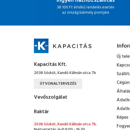
Ingyen házhozszállítás
38 100 Ft értékű rendelés esetén
az ország bármely pontjára
Info
Új tel
Kapacitás Kft.
Kapcso
2038 Sóskút, Kandó Kálmán utca 7b
Szállít
Cégün
ÚTVONALTERVEZÉS
Általá
Vevőszolgálat
Adatke
Adatke
Raktár
Képes 
2038 Sóskút, Kandó Kálmán utca 7b.
Fogyas
Nyitvatartás: H-P:9:00 - 16:30