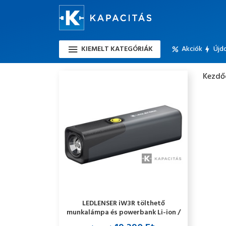
KIEMELT KATEGÓRIÁK
Akciók
Újd
Kezdő
LEDLENSER iW3R tölthető
munkalámpa és powerbank Li-ion /
4000mAh / 320 lm