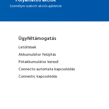
Folyamatos akciók
Személyre szabott akciós ajánlatok
Ügyféltámogatás
Letöltések
Akkumulátor felújítás
Pótakkumulátor kereső
Connecto automata kapcsolódás
Connestic kapcsolódás