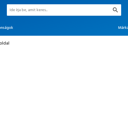
onságok
Márk
oldal