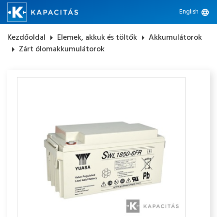
English
language
Kezdőoldal
arrow_right
Elemek, akkuk és töltők
arrow_right
Akkumulátorok
arrow_right
Zárt ólomakkumulátorok