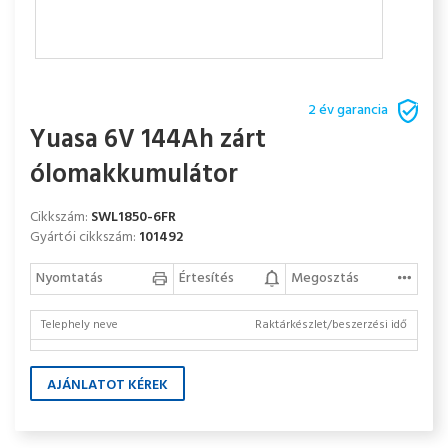
2 év garancia
Yuasa 6V 144Ah zárt
ólomakkumulátor
Cikkszám:
SWL1850-6FR
Gyártói cikkszám:
101492
Nyomtatás
Értesítés
Megosztás
Telephely neve
Raktárkészlet/beszerzési idő
AJÁNLATOT KÉREK