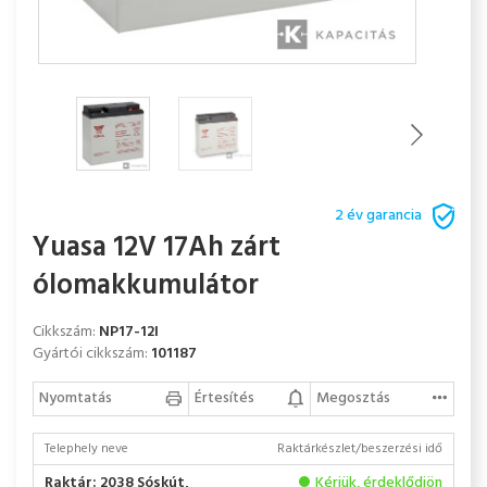
2 év garancia
Yuasa 12V 17Ah zárt
ólomakkumulátor
Cikkszám:
NP17-12I
Gyártói cikkszám:
101187
Nyomtatás
Értesítés
Megosztás
Telephely neve
Raktárkészlet/beszerzési idő
Raktár: 2038 Sóskút,
Kérjük, érdeklődjön