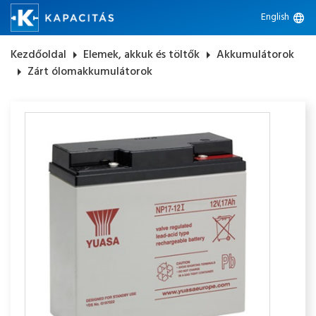
English
language
Kezdőoldal
arrow_right
Elemek, akkuk és töltők
arrow_right
Akkumulátorok
arrow_right
Zárt ólomakkumulátorok