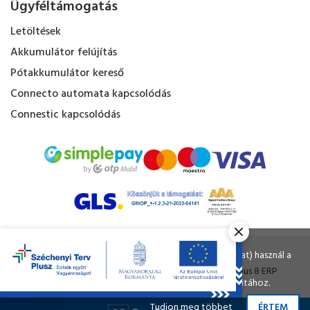
Ügyféltámogatás
Letöltések
Akkumulátor felújítás
Pótakkumulátor kereső
Connecto automata kapcsolódás
Connestic kapcsolódás
Kapacitás Kft. © Minden jog fenntartva.
Ahogy a legtöbb weboldal, a miénk is sütiket (cookie-kat) használ a
nagyobb felhasználói élmény érdekében.
Tervezte és készítette:
Vision-Software
, az
Octopus 8 ERP
A böngészés folytatásával Ön hozzájárul a sütik használatához.
forgalmazója.
Tudjon meg többet
ÉRTEM