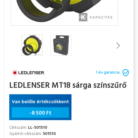
1 év garancia
LEDLENSER MT18 sárga színszűrő
Van belőle értékcsökkent
-
8 500 Ft
Cikkszám:
LL-501510
Gyártói cikkszám:
501510