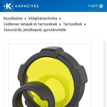
English
language
Kezdőoldal
arrow_right
Világítástechnika
arrow_right
Ledlenser lámpák és tartozékaik
arrow_right
Tartozékok
arrow_right
Színszűrők, jelzőkúpok, gurulásvédők