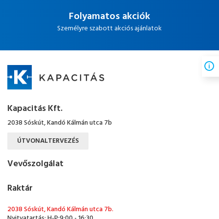
Folyamatos akciók
Személyre szabott akciós ajánlatok
Kapacitás Kft.
2038 Sóskút, Kandó Kálmán utca 7b
ÚTVONALTERVEZÉS
Vevőszolgálat
Raktár
2038 Sóskút, Kandó Kálmán utca 7b.
Nyitvatartás: H-P:9:00 - 16:30