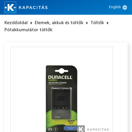
English
language
Kezdőoldal
arrow_right
Elemek, akkuk és töltők
arrow_right
Töltők
arrow_right
Pótakkumulátor töltők