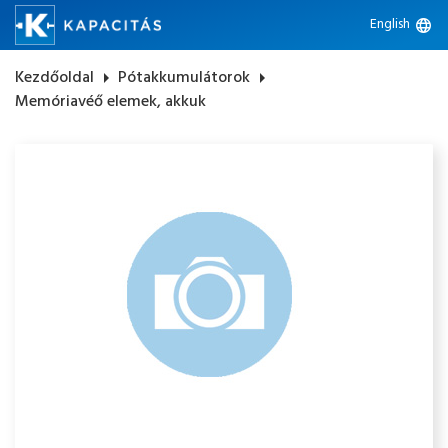
English
language
Kezdőoldal
arrow_right
Pótakkumulátorok
arrow_right
Memóriavéő elemek, akkuk