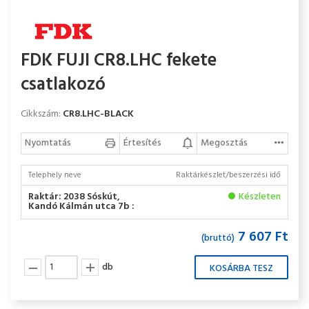
FDK FUJI CR8.LHC fekete
csatlakozó
Cikkszám:
CR8.LHC-BLACK
Nyomtatás
Értesítés
Megosztás
Telephely neve
Raktárkészlet/beszerzési idő
Raktár: 2038 Sóskút,
Készleten
Kandó Kálmán utca 7b :
7 607 Ft
(bruttó)
db