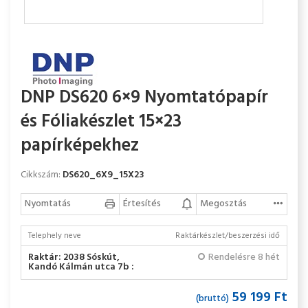
DNP DS620 6×9 Nyomtatópapír
és Fóliakészlet 15×23
papírképekhez
Cikkszám:
DS620_6X9_15X23
Nyomtatás
Értesítés
Megosztás
Telephely neve
Raktárkészlet/beszerzési idő
Raktár: 2038 Sóskút,
Rendelésre 8 hét
Kandó Kálmán utca 7b :
59 199 Ft
(bruttó)