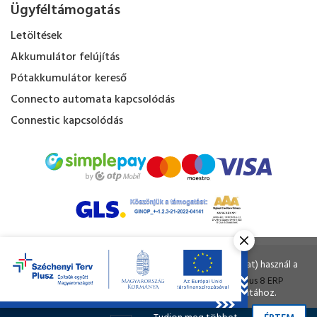
Ügyféltámogatás
Letöltések
Akkumulátor felújítás
Pótakkumulátor kereső
Connecto automata kapcsolódás
Connestic kapcsolódás
Kapacitás Kft. © Minden jog fenntartva.
Ahogy a legtöbb weboldal, a miénk is sütiket (cookie-kat) használ a
nagyobb felhasználói élmény érdekében.
Tervezte és készítette:
Vision-Software
, az
Octopus 8 ERP
A böngészés folytatásával Ön hozzájárul a sütik használatához.
forgalmazója.