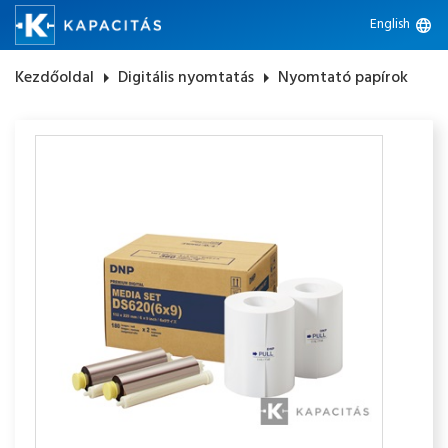
English
language
Kezdőoldal
arrow_right
Digitális nyomtatás
arrow_right
Nyomtató papírok