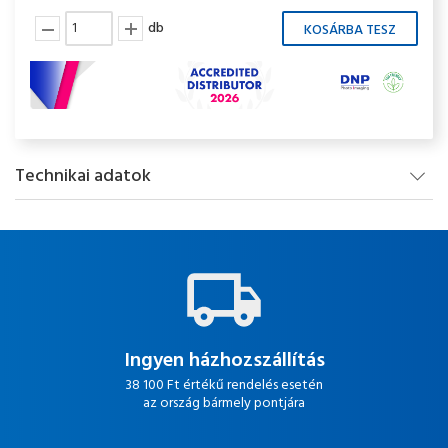
db
Technikai adatok
Ingyen házhozszállítás
38 100 Ft értékű rendelés esetén
az ország bármely pontjára