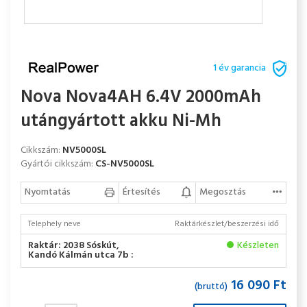
1 év garancia
Nova Nova4AH 6.4V 2000mAh
utángyártott akku Ni-Mh
Cikkszám:
NV5000SL
Gyártói cikkszám:
CS-NV5000SL
Nyomtatás
Értesítés
Megosztás
Telephely neve
Raktárkészlet/beszerzési idő
Raktár: 2038 Sóskút,
Készleten
Kandó Kálmán utca 7b :
16 090 Ft
(bruttó)