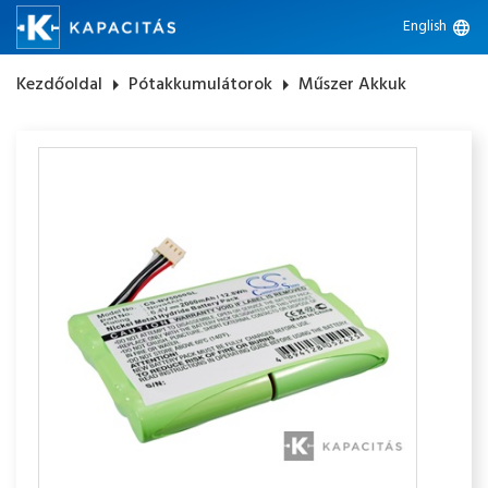
English
language
Kezdőoldal
arrow_right
Pótakkumulátorok
arrow_right
Műszer Akkuk