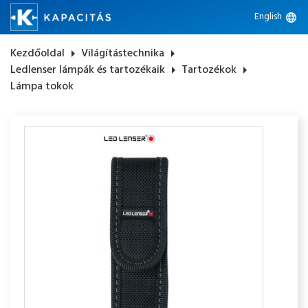
English
language
Kezdőoldal
arrow_right
Világítástechnika
arrow_right
Ledlenser lámpák és tartozékaik
arrow_right
Tartozékok
arrow_right
Lámpa tokok