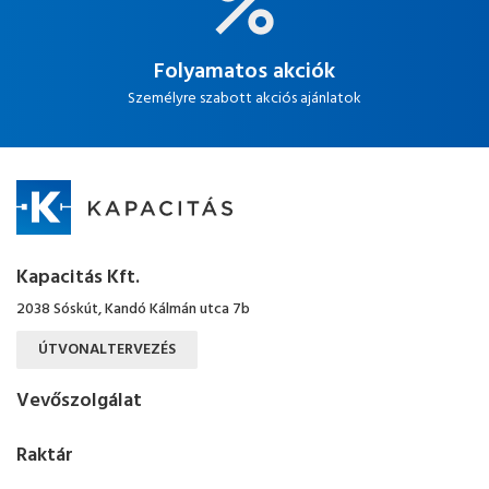
Folyamatos akciók
Személyre szabott akciós ajánlatok
Kapacitás Kft.
2038 Sóskút, Kandó Kálmán utca 7b
ÚTVONALTERVEZÉS
Vevőszolgálat
Raktár