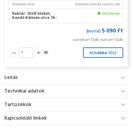
Telephely neve
Raktárkészlet/beszerzési idő
Raktár: 2038 Sóskút,
Készleten
Kandó Kálmán utca 7b :
5 090 Ft
(bruttó)
outerkar=72db, karton=12db
db
Leírás
Technikai adatok
Tartozékok
Kapcsolódó linkek