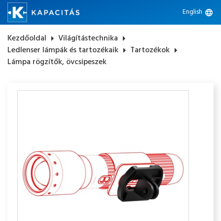
English
language
Kezdőoldal
arrow_right
Világítástechnika
arrow_right
Ledlenser lámpák és tartozékaik
arrow_right
Tartozékok
arrow_right
Lámpa rögzítők, övcsipeszek