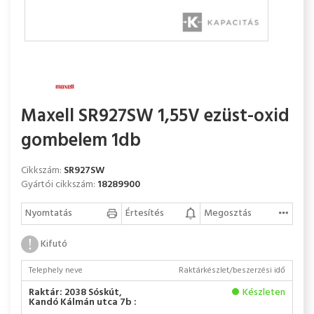
Maxell SR927SW 1,55V ezüst-oxid
gombelem 1db
Cikkszám:
SR927SW
Gyártói cikkszám:
18289900
Nyomtatás
Értesítés
Megosztás
Kifutó
Telephely neve
Raktárkészlet/beszerzési idő
Raktár: 2038 Sóskút,
Készleten
Kandó Kálmán utca 7b :