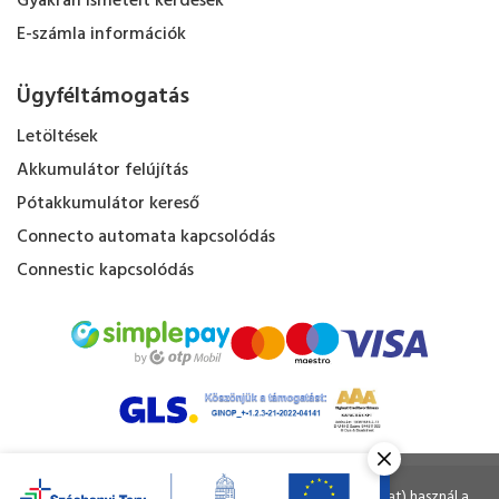
Gyakran ismételt kérdések
E-számla információk
Ügyféltámogatás
Letöltések
Akkumulátor felújítás
Pótakkumulátor kereső
Connecto automata kapcsolódás
Connestic kapcsolódás
Kapacitás Kft. © Minden jog fenntartva.
Ahogy a legtöbb weboldal, a miénk is sütiket (cookie-kat) használ a