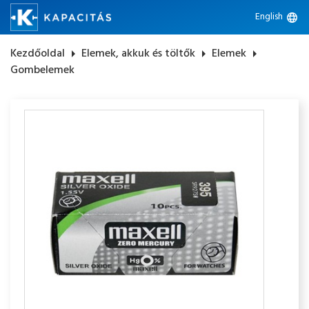
English
language
Kezdőoldal
arrow_right
Elemek, akkuk és töltők
arrow_right
Elemek
arrow_right
Gombelemek