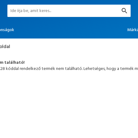
onságok
Márk
oldal
em található!
028 kóddal rendelkező termék nem található. Lehetséges, hogy a termék má