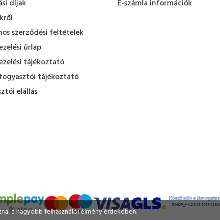
ási díjak
E-számla információk
kről
nos szerződési feltételek
zelési űrlap
zelési tájékoztató
fogyasztói tájékoztató
ztói elállás
sznál a nagyobb felhasználói élmény érdekében.