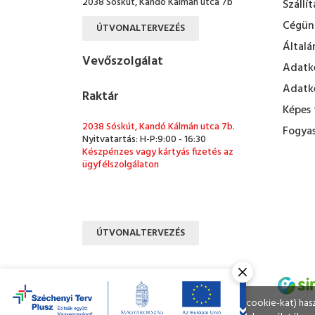
2038 Sóskút, Kandó Kálmán utca 7b
Szállít
Cégün
ÚTVONALTERVEZÉS
Általá
Vevőszolgálat
Adatke
Adatke
Raktár
Képes 
2038 Sóskút, Kandó Kálmán utca 7b.
Fogyas
Nyitvatartás: H-P:9:00 - 16:30
Készpénzes vagy kártyás fizetés az
ügyfélszolgálaton
ÚTVONALTERVEZÉS
Ahogy a legtöbb weboldal, a miénk is sütiket (cookie-kat) ha