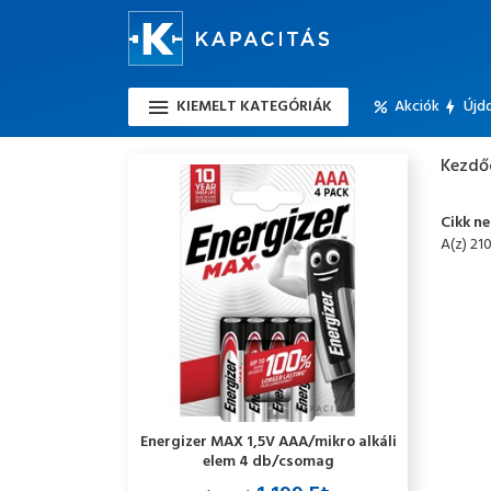
KIEMELT KATEGÓRIÁK
Akciók
Újd
Kezdő
Cikk n
A(z) 21
Energizer MAX 1,5V AAA/mikro alkáli
elem 4 db/csomag