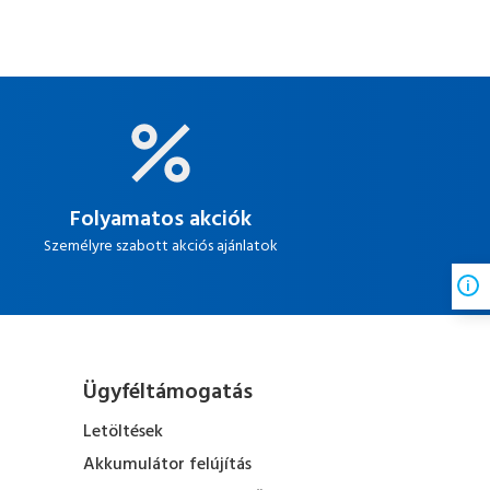
Folyamatos akciók
Személyre szabott akciós ajánlatok
Ügyféltámogatás
Letöltések
Akkumulátor felújítás