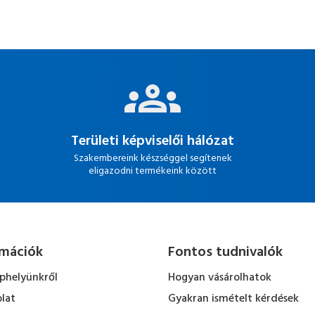
Területi képviselői hálózat
Szakembereink készséggel segítenek
eligazodni termékeink között
rmációk
Fontos tudnivalók
ephelyünkről
Hogyan vásárolhatok
lat
Gyakran ismételt kérdések