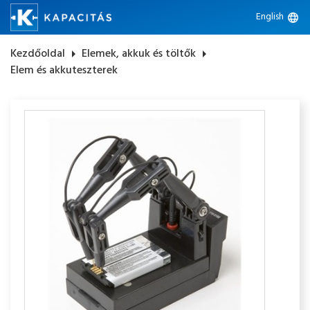
English
language
Kezdőoldal
arrow_right
Elemek, akkuk és töltők
arrow_right
Elem és akkuteszterek