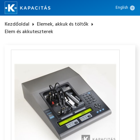
English
language
Kezdőoldal
arrow_right
Elemek, akkuk és töltők
arrow_right
Elem és akkuteszterek